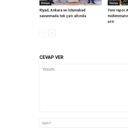
Dünya
Dünya
Riyad, Ankara ve İslamabad
Yeni rapor 
savunmada tek çatı altında
mühimmatınd
etti
CEVAP VER