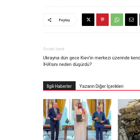
Paylaş
Önceki İçerik
Ukrayna dün gece Kiev’in merkezi üzerinde kend
İHA’sını neden düşürdü?
İlgili Haberler
Yazarın Diğer İçerikleri