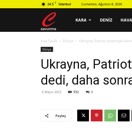
C
24.5
Cumartesi, Ağustos 8, 2026
İstanbul
C
KARA
DENIZ
HAV
Ana Sayfa
Dünya
Ukrayna, Patriot sistemiyle bali
savunma
Dünya
Ukrayna, Patriot
dedi, daha sonr
6 Mayıs 2023
932
0
Paylaş