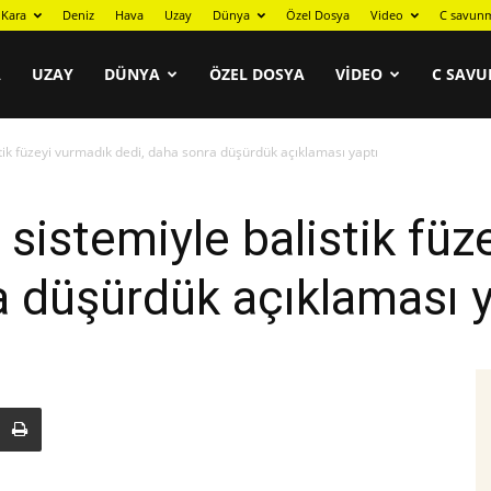
Kara
Deniz
Hava
Uzay
Dünya
Özel Dosya
Video
C savunm
A
UZAY
DÜNYA
ÖZEL DOSYA
VIDEO
C SAVU
stik füzeyi vurmadık dedi, daha sonra düşürdük açıklaması yaptı
 sistemiyle balistik fü
a düşürdük açıklaması y