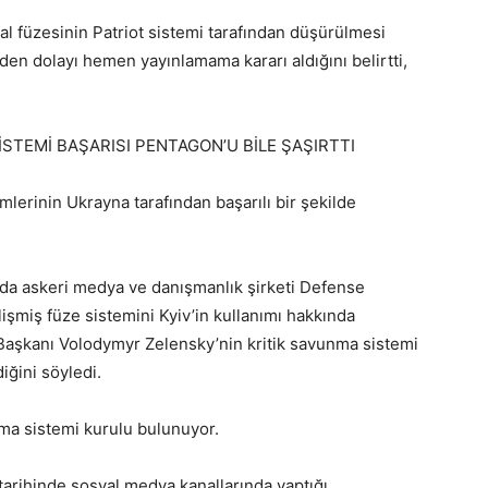
al füzesinin Patriot sistemi tarafından düşürülmesi
en dolayı hemen yayınlamama kararı aldığını belirtti,
STEMİ BAŞARISI PENTAGON’U BİLE ŞAŞIRTTI
lerinin Ukrayna tarafından başarılı bir şekilde
jda askeri medya ve danışmanlık şirketi Defense
işmiş füze sistemini Kyiv’in kullanımı hakkında
aşkanı Volodymyr Zelensky’nin kritik savunma sistemi
diğini söyledi.
ma sistemi kurulu bulunuyor.
arihinde sosyal medya kanallarında yaptığı