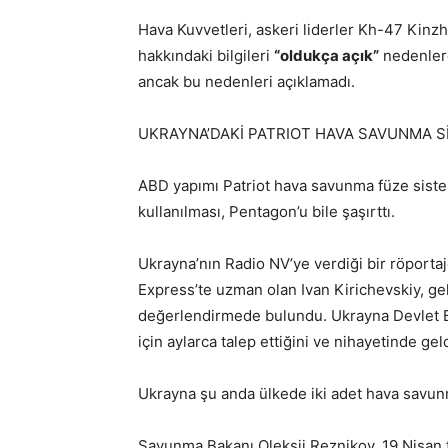
Hava Kuvvetleri, askeri liderler Kh-47 Kinzh
hakkındaki bilgileri
“oldukça açık”
nedenlerd
ancak bu nedenleri açıklamadı.
UKRAYNA’DAKİ PATRIOT HAVA SAVUNMA Sİ
ABD yapımı Patriot hava savunma füze sistem
kullanılması, Pentagon’u bile şaşırttı.
Ukrayna’nın Radio NV’ye verdiği bir röporta
Express’te uzman olan Ivan Kirichevskiy, gel
değerlendirmede bulundu. Ukrayna Devlet B
için aylarca talep ettiğini ve nihayetinde gel
Ukrayna şu anda ülkede iki adet hava savun
Savunma Bakanı Oleksii Reznikov, 19 Nisan t