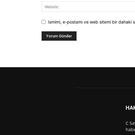
Ismimi, e-postamı ve web sitemi bir dahaki s
HA
C Sa
habe