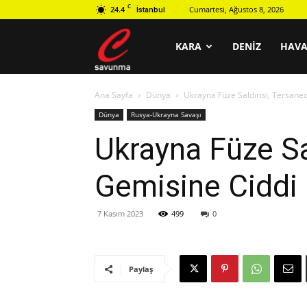
C
24.4
Cumartesi, Ağustos 8, 2026
İstanbul
C
KARA
DENIZ
HAV
Ana Sayfa
Dünya
Ukrayna Füze Saldırısı, Tersane
savunma
Dünya
Rusya-Ukrayna Savaşı
Ukrayna Füze Sa
Gemisine Ciddi 
7 Kasım 2023
499
0
Paylaş