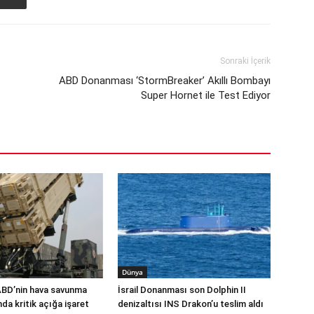
Sonraki İçerik
ABD Donanması ‘StormBreaker’ Akıllı Bombayı
Super Hornet ile Test Ediyor
Dünya
ABD’nin hava savunma
İsrail Donanması son Dolphin II
a kritik açığa işaret
denizaltısı INS Drakon’u teslim aldı