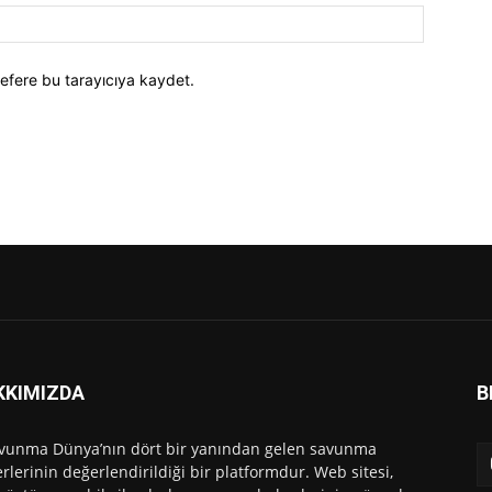
efere bu tarayıcıya kaydet.
KKIMIZDA
B
vunma Dünya’nın dört bir yanından gelen savunma
rlerinin değerlendirildiği bir platformdur. Web sitesi,