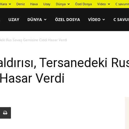
Kara
Deniz
Hava
Uzay
Dünya
Özel Dosya
Video
C savunm
A
UZAY
DÜNYA
ÖZEL DOSYA
VIDEO
C SAVU
deki Rus Savaş Gemisine Ciddi Hasar Verdi
ldırısı, Tersanedeki Ru
Hasar Verdi