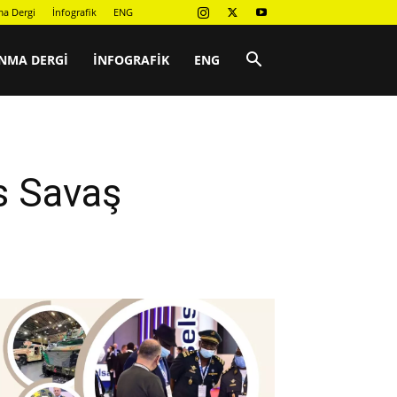
a Dergi
İnfografik
ENG
NMA DERGI
İNFOGRAFIK
ENG
s Savaş