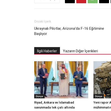
Önceki İçerik
Ukraynalı Pilotlar, Arizona’da F-16 Eğitimine
Başlıyor
İlgili Haberler
Yazarın Diğer İçerikleri
Dünya
Dünya
Riyad, Ankara ve İslamabad
Yeni rapor 
savunmada tek çatı altında
mühimmatınd