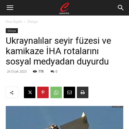
Ana Sayfa
Dünya
Dünya
Ukraynalılar seyir füzesi ve
kamikaze İHA rotalarını
sosyal medyadan duyurdu
26 Ocak 2023
778
0