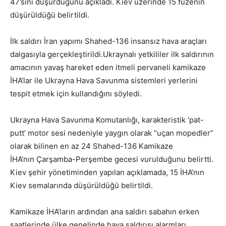
47’sini düşürdüğünü açıkladı. Kiev üzerinde 15 füzenin
düşürüldüğü belirtildi.
İlk saldırı İran yapımı Shahed-136 insansız hava araçları
dalgasıyla gerçekleştirildi.Ukraynalı yetkililer ilk saldırının
amacının yavaş hareket eden itmeli pervaneli kamikaze
İHA’lar ile Ukrayna Hava Savunma sistemleri yerlerini
tespit etmek için kullandığını söyledi.
Ukrayna Hava Savunma Komutanlığı, karakteristik ‘pat-
putt’ motor sesi nedeniyle yaygın olarak “uçan mopedler”
olarak bilinen en az 24 Shahed-136 Kamikaze
İHA’nın Çarşamba-Perşembe gecesi vurulduğunu belirtti.
Kiev şehir yönetiminden yapılan açıklamada, 15 İHA’nın
Kiev semalarında düşürüldüğü belirtildi.
Kamikaze İHA’ların ardından ana saldırı sabahın erken
saatlerinde ülke genelinde hava saldırısı alarmları