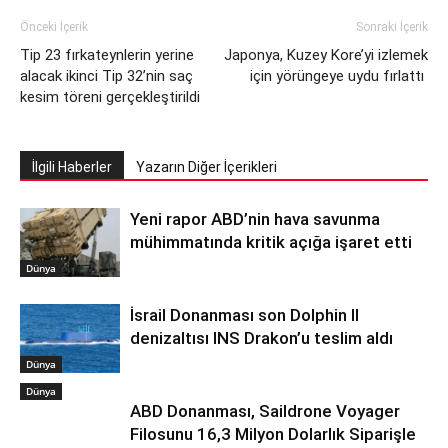
Önceki İçerik
Sonraki İçerik
Tip 23 fırkateynlerin yerine
Japonya, Kuzey Kore’yi izlemek
alacak ikinci Tip 32’nin saç
için yörüngeye uydu fırlattı
kesim töreni gerçekleştirildi
İlgili Haberler
Yazarın Diğer İçerikleri
Yeni rapor ABD’nin hava savunma
mühimmatında kritik açığa işaret etti
Dünya
İsrail Donanması son Dolphin II
denizaltısı INS Drakon’u teslim aldı
Dünya
Dünya
ABD Donanması, Saildrone Voyager
Filosunu 16,3 Milyon Dolarlık Siparişle