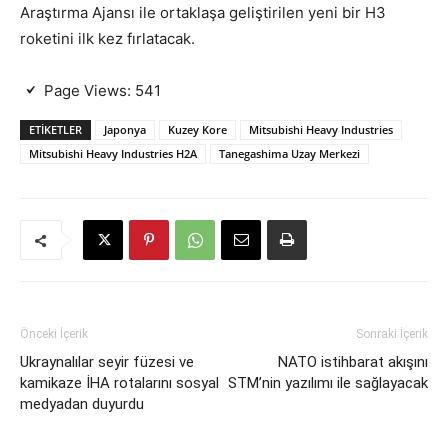
Araştırma Ajansı ile ortaklaşa geliştirilen yeni bir H3
roketini ilk kez fırlatacak.
Page Views:
541
ETIKETLER
Japonya
Kuzey Kore
Mitsubishi Heavy Industries
Mitsubishi Heavy Industries H2A
Tanegashima Uzay Merkezi
Önceki İçerik
Sonraki İçerik
Ukraynalılar seyir füzesi ve
NATO istihbarat akışını
kamikaze İHA rotalarını sosyal
STM’nin yazılımı ile sağlayacak
medyadan duyurdu