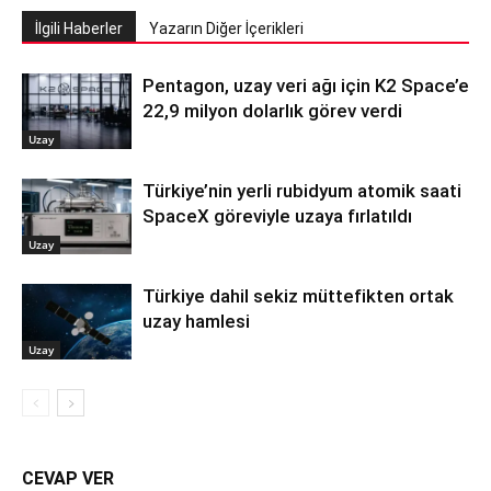
İlgili Haberler
Yazarın Diğer İçerikleri
Pentagon, uzay veri ağı için K2 Space’e
22,9 milyon dolarlık görev verdi
Uzay
Türkiye’nin yerli rubidyum atomik saati
SpaceX göreviyle uzaya fırlatıldı
Uzay
Türkiye dahil sekiz müttefikten ortak
uzay hamlesi
Uzay
CEVAP VER