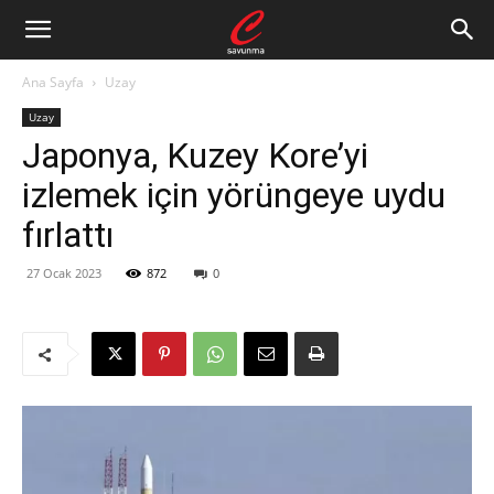
Ana Sayfa
Uzay
Uzay
Japonya, Kuzey Kore’yi
izlemek için yörüngeye uydu
fırlattı
27 Ocak 2023
872
0