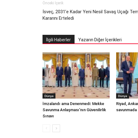
Önceki İçerik
İsveç, 2031’e Kadar Yeni Nesil Savaş Uçağı Te
Kararını Erteledi
İlgili Haberler
Yazarın Diğer İçerikleri
Dünya
Dünya
İmzalandı ama Denenmedi: Mekke
Riyad, Anka
Savunma Anlaşması’nın Güvenilirlik
savunmada t
Sınavı