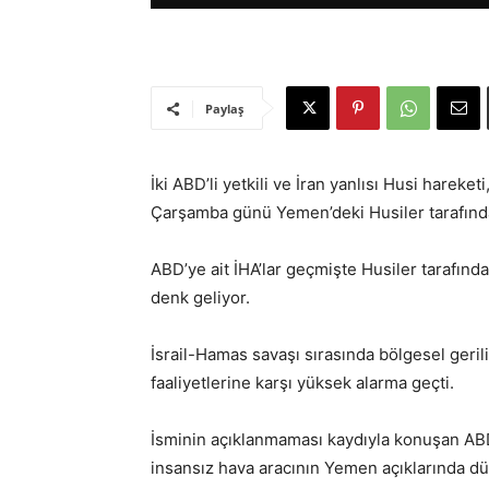
Paylaş
İki ABD’li yetkili ve İran yanlısı Husi hareke
Çarşamba günü Yemen’deki Husiler tarafında
ABD’ye ait İHA’lar geçmişte Husiler tarafın
denk geliyor.
İsrail-Hamas savaşı sırasında bölgesel geril
faaliyetlerine karşı yüksek alarma geçti.
İsminin açıklanmaması kaydıyla konuşan ABD’l
insansız hava aracının Yemen açıklarında d