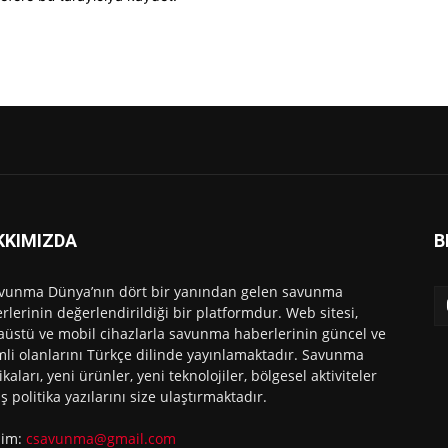
KKIMIZDA
B
vunma Dünya’nın dört bir yanından gelen savunma
rlerinin değerlendirildiği bir platformdur. Web sitesi,
üstü ve mobil cihazlarla savunma haberlerinin güncel ve
li olanlarını Türkçe dilinde yayınlamaktadır. Savunma
ikaları, yeni ürünler, yeni teknolojiler, bölgesel aktiviteler
ış politika yazılarını size ulaştırmaktadır.
işim:
csavunma@gmail.com