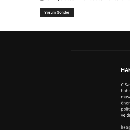
HA
C Sa
habe
masa
önem
polit
ve d
İlet