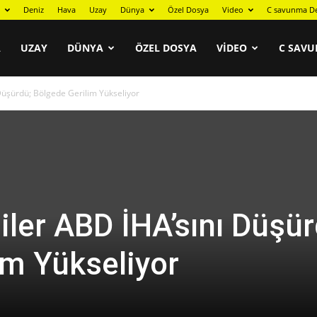
Deniz
Hava
Uzay
Dünya
Özel Dosya
Video
C savunma De
A
UZAY
DÜNYA
ÖZEL DOSYA
VIDEO
C SAVU
üşürdü; Bölgede Gerilim Yükseliyor
ler ABD İHA’sını Düşür
im Yükseliyor