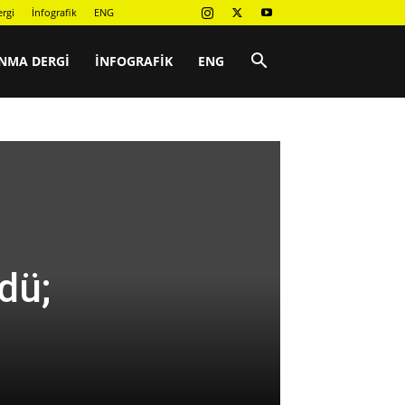
rgi
İnfografik
ENG
NMA DERGI
İNFOGRAFIK
ENG
dü;