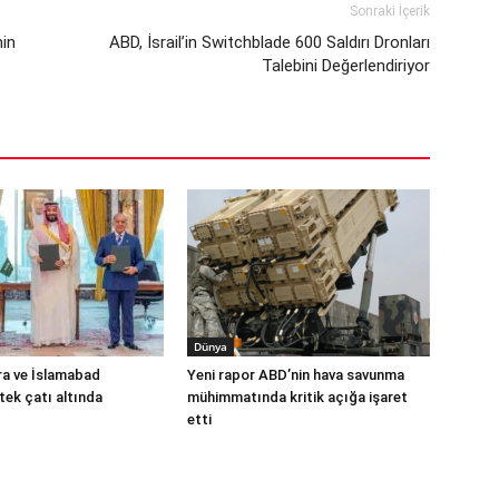
Sonraki İçerik
min
ABD, İsrail’in Switchblade 600 Saldırı Dronları
Talebini Değerlendiriyor
Dünya
ra ve İslamabad
Yeni rapor ABD’nin hava savunma
ek çatı altında
mühimmatında kritik açığa işaret
etti