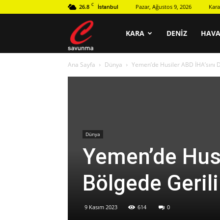
C
26.8
Pazar, Ağustos 9, 2026
Kara
İstanbul
C
KARA
DENIZ
HAV
Ana Sayfa
Dünya
Yemen’de Husiler ABD İHA’sını D
savunma
Dünya
Yemen’de Husi
Bölgede Geril
9 Kasım 2023
614
0