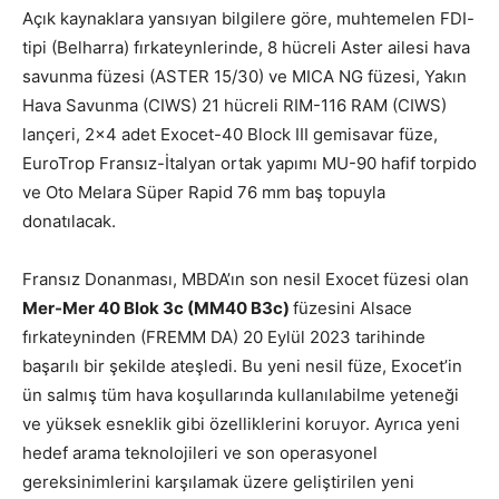
Açık kaynaklara yansıyan bilgilere göre, muhtemelen FDI-
tipi (Belharra) fırkateynlerinde, 8 hücreli Aster ailesi hava
savunma füzesi (ASTER 15/30) ve MICA NG füzesi, Yakın
Hava Savunma (CIWS) 21 hücreli RIM-116 RAM (CIWS)
lançeri, 2×4 adet Exocet-40 Block III gemisavar füze,
EuroTrop Fransız-İtalyan ortak yapımı MU-90 hafif torpido
ve Oto Melara Süper Rapid 76 mm baş topuyla
donatılacak.
Fransız Donanması, MBDA’ın son nesil Exocet füzesi olan
Mer-Mer 40 Blok 3c (MM40 B3c)
füzesini Alsace
fırkateyninden (FREMM DA) 20 Eylül 2023 tarihinde
başarılı bir şekilde ateşledi. Bu yeni nesil füze, Exocet’in
ün salmış tüm hava koşullarında kullanılabilme yeteneği
ve yüksek esneklik gibi özelliklerini koruyor. Ayrıca yeni
hedef arama teknolojileri ve son operasyonel
gereksinimlerini karşılamak üzere geliştirilen yeni