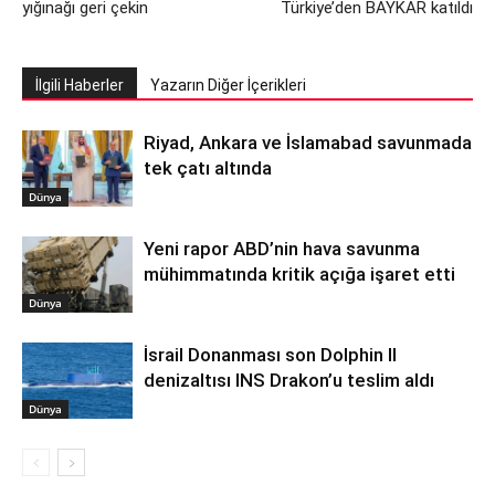
yığınağı geri çekin
Türkiye’den BAYKAR katıldı
İlgili Haberler
Yazarın Diğer İçerikleri
Riyad, Ankara ve İslamabad savunmada
tek çatı altında
Dünya
Yeni rapor ABD’nin hava savunma
mühimmatında kritik açığa işaret etti
Dünya
İsrail Donanması son Dolphin II
denizaltısı INS Drakon’u teslim aldı
Dünya