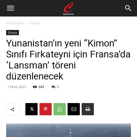
Ana Sayfa
Dünya
Dünya
Yunanistan’ın yeni “Kimon”
Sınıfı Fırkateyni için Fransa’da
‘Lansman’ töreni
düzenlenecek
1 Ekim 2023
643
0