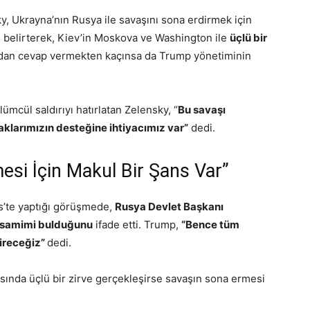
 Ukrayna’nın Rusya ile savaşını sona erdirmek için
belirterek, Kiev’in Moskova ve Washington ile
üçlü bir
rudan cevap vermekten kaçınsa da Trump yönetiminin
ümcül saldırıyı hatırlatan Zelensky, “
Bu savaşı
aklarımızın desteğine ihtiyacımız var”
dedi.
si İçin Makul Bir Şans Var”
s’te yaptığı görüşmede,
Rusya Devlet Başkanı
nı samimi bulduğunu
ifade etti. Trump,
“Bence tüm
direceğiz”
dedi.
asında üçlü bir zirve gerçekleşirse savaşın sona ermesi