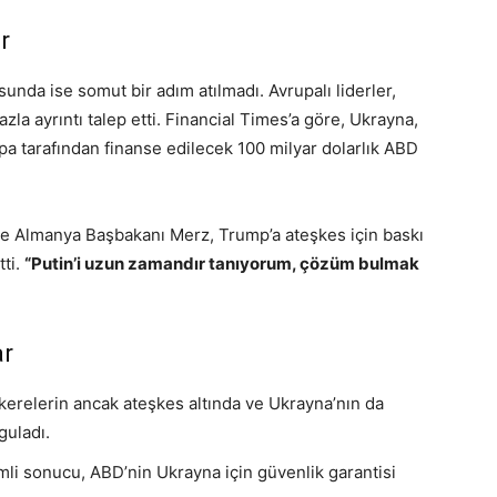
r
sunda ise somut bir adım atılmadı. Avrupalı liderler,
zla ayrıntı talep etti. Financial Times’a göre, Ukrayna,
pa tarafından finanse edilecek 100 milyar dolarlık ABD
Almanya Başbakanı Merz, Trump’a ateşkes için baskı
tti.
“Putin’i uzun zamandır tanıyorum, çözüm bulmak
ar
relerin ancak ateşkes altında ve Ukrayna’nın da
uladı.
li sonucu, ABD’nin Ukrayna için güvenlik garantisi