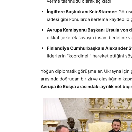
verme taahhüdü olarak açıkladı.
İngiltere Başbakanı Keir Starmer:
Görüşme
iadesi gibi konularda ilerleme kaydedildiği
Avrupa Komisyonu Başkanı Ursula von d
dikkat çekerek savaşın insani bedeline vu
Finlandiya Cumhurbaşkanı Alexander S
liderlerin “koordineli” hareket ettiğini söy
Yoğun diplomatik görüşmeler, Ukrayna için gü
arasında doğrudan bir zirve olasılığının kapı
Avrupa ile Rusya arasındaki ayrılık net bi