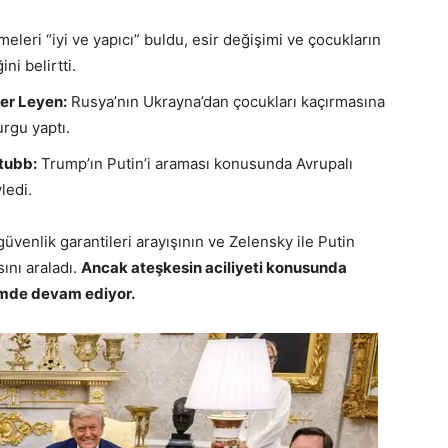
leri “iyi ve yapıcı” buldu, esir değişimi ve çocukların
ni belirtti.
er Leyen:
Rusya’nın Ukrayna’dan çocukları kaçırmasına
rgu yaptı.
tubb:
Trump’ın Putin’i araması konusunda Avrupalı
ledi.
venlik garantileri arayışının ve Zelensky ile Putin
sını araladı.
Ancak ateşkesin aciliyeti konusunda
çimde devam ediyor.