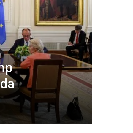
ump
nda