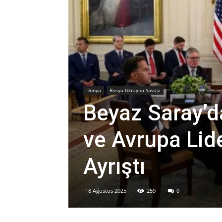
Dünya
Rusya-Ukrayna Savaşı
Beyaz Saray’d
ve Avrupa Lid
Ayrıştı
18 Ağustos 2025
259
0