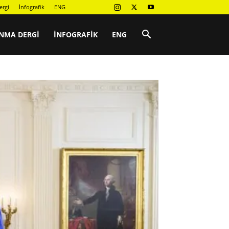
ergi
İnfografik
ENG
NMA DERGI
İNFOGRAFIK
ENG