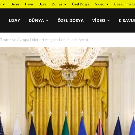
a
Deniz
Hava
Uzay
Dünya
Özel Dosya
Video
C savunma D
A
UZAY
DÜNYA
ÖZEL DOSYA
VIDEO
C SAVU
 Trump ve Avrupa Liderleri Ateşkes Konusunda Ayrıştı