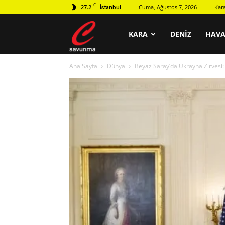
C
27.2
Cuma, Ağustos 7, 2026
Kar
İstanbul
C
KARA
DENIZ
HAV
Ana Sayfa
Dünya
Beyaz Saray’da Ukrayna Zirvesi:
savunma