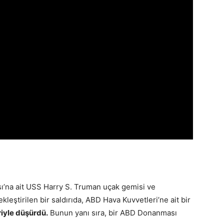
m
’na ait USS Harry S. Truman uçak gemisi ve
leştirilen bir saldırıda, ABD Hava Kuvvetleri’ne ait bir
riyle düşürdü.
Bunun yanı sıra, bir ABD Donanması