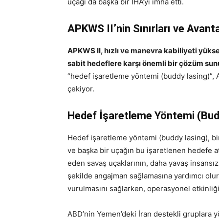
uçağı da başka bir İHA’yı imha etti.
APKWS II’nin Sınırları ve Avanta
APKWS II, hızlı ve manevra kabiliyeti yükse
sabit hedeflere karşı önemli bir çözüm sun
“hedef işaretleme yöntemi (buddy lasing)”, AP
çekiyor.
Hedef İşaretleme Yöntemi (Budd
Hedef işaretleme yöntemi (buddy lasing), bir 
ve başka bir uçağın bu işaretlenen hedefe ate
eden savaş uçaklarının, daha yavaş insansız h
şekilde angajman sağlamasına yardımcı olur.
vurulmasını sağlarken, operasyonel etkinliği 
ABD’nin Yemen’deki İran destekli gruplara 