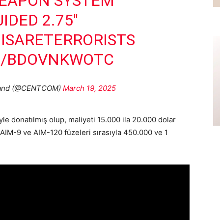
WEAPON SYSTEM
IDED 2.75"
ISARETERRORISTS
M/BDOVNKWOTC
mand (@CENTCOM)
March 19, 2025
yle donatılmış olup, maliyeti 15.000 ila 20.000 dolar
 AIM-9 ve AIM-120 füzeleri sırasıyla 450.000 ve 1