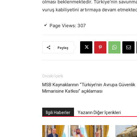
olması beklenmektedir. Türkiye’nin savunma
vuruş kabiliyetini artırmaya devam etmekted
Page Views:
307
Paylaş
Önceki İçerik
MSB Kaynaklarının “Türkiye’nin Avrupa Güvenlik
Mimarisine Katkısı” açıklaması
İlgili Haberler
Yazarın Diğer İçerikleri