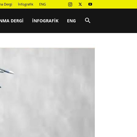
a Dergi
İnfografik
ENG
NMA DERGI
İNFOGRAFIK
ENG