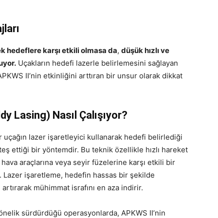
jları
k hedeflere karşı etkili olmasa da
,
düşük hızlı ve
uyor.
Uçakların hedefi lazerle belirlemesini sağlayan
KWS II’nin etkinliğini arttıran bir unsur olarak dikkat
y Lasing) Nasıl Çalışıyor?
uçağın lazer işaretleyici kullanarak hedefi belirlediği
ş ettiği bir yöntemdir. Bu teknik özellikle hızlı hareket
ava araçlarına veya seyir füzelerine karşı etkili bir
 Lazer işaretleme, hedefin hassas bir şekilde
artırarak mühimmat israfını en aza indirir.
yönelik sürdürdüğü operasyonlarda, APKWS II’nin