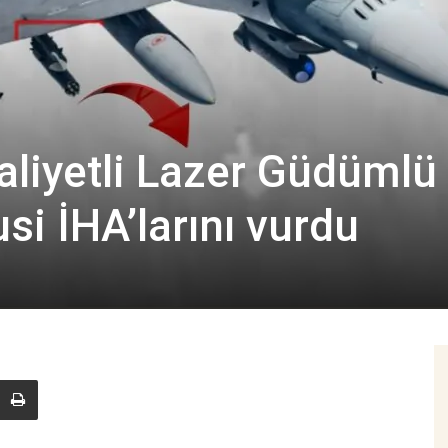
liyetli Lazer Güdümlü
usi İHA’larını vurdu