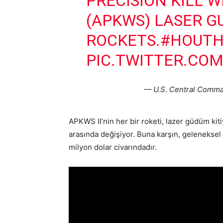
PRECISION KILL 
(APKWS) LASER GU
ROCKETS.
#HOUTH
PIC.TWITTER.CO
— U.S. Central Com
APKWS II’nin her bir roketi, lazer güdüm kiti
arasında değişiyor. Buna karşın, geleneksel
milyon dolar civarındadır.