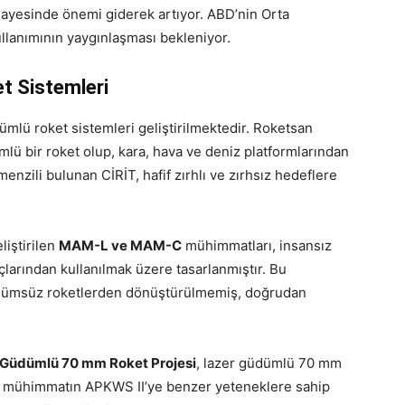
sayesinde önemi giderek artıyor. ABD’nin Orta
llanımının yaygınlaşması bekleniyor.
t Sistemleri
mlü roket sistemleri geliştirilmektedir. Roketsan
lü bir roket olup, kara, hava ve deniz platformlarından
menzili bulunan CİRİT, hafif zırhlı ve zırhsız hedeflere
liştirilen
MAM-L ve MAM-C
mühimmatları, insansız
açlarından kullanılmak üzere tasarlanmıştır. Bu
üdümsüz roketlerden dönüştürülmemiş, doğrudan
Güdümlü 70 mm Roket Projesi
, lazer güdümlü 70 mm
 Bu mühimmatın APKWS II’ye benzer yeteneklere sahip