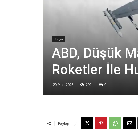
Dünya
ABD, Düşük Ma
Roketler İle H
20 Mart 2025
290
0
Paylaş