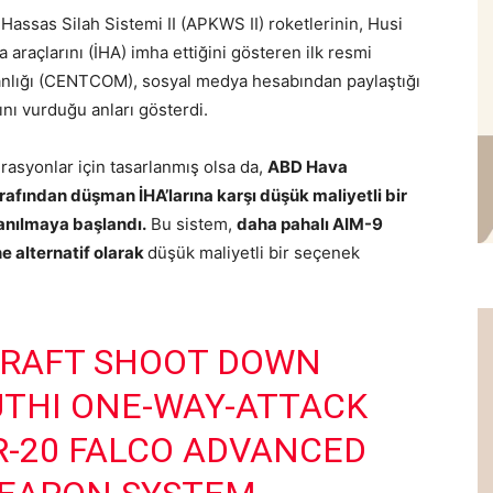
ssas Silah Sistemi II (APKWS II) roketlerinin, Husi
a araçlarını (İHA) imha ettiğini gösteren ilk resmi
anlığı (CENTCOM), sosyal medya hesabından paylaştığı
ını vurduğu anları gösterdi.
rasyonlar için tasarlanmış olsa da,
ABD Hava
arafından düşman İHA’larına karşı düşük maliyetli bir
anılmaya başlandı.
Bu sistem,
daha pahalı AIM-9
 alternatif olarak
düşük maliyetli bir seçenek
RCRAFT SHOOT DOWN
UTHI ONE-WAY-ATTACK
R-20 FALCO ADVANCED