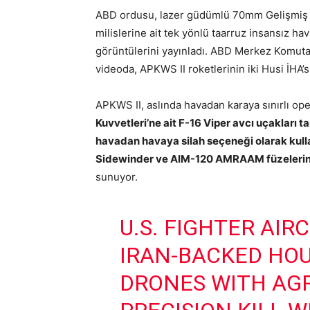
ABD ordusu, lazer güdümlü 70mm Gelişmiş Ha
milislerine ait tek yönlü taarruz insansız hav
görüntülerini yayınladı. ABD Merkez Komut
videoda, APKWS II roketlerinin iki Husi İHA’s
APKWS II, aslında havadan karaya sınırlı ope
Kuvvetleri’ne ait F-16 Viper avcı uçakları t
havadan havaya silah seçeneği olarak kull
Sidewinder ve AIM-120 AMRAAM füzelerine
sunuyor.
U.S. FIGHTER AI
IRAN-BACKED HO
DRONES WITH AG