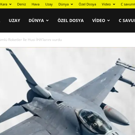
Kara
Deniz
Hava
Uzay
Dünya
Özel Dosya
Video
C savunm
A
UZAY
DÜNYA
ÖZEL DOSYA
VIDEO
C SAVU
lü Roketler İle Husi İHA’larını vurdu