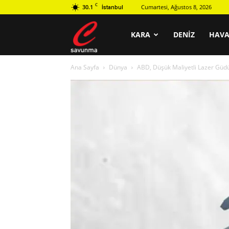
C
30.1
Cumartesi, Ağustos 8, 2026
İstanbul
C
KARA
DENIZ
HAV
Ana Sayfa
Dünya
ABD, Düşük Maliyetli Lazer Güdüm
savunma