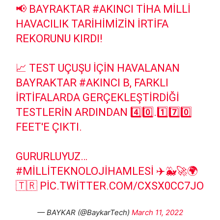
📢 BAYRAKTAR
#AKINCI
TİHA MILLI
HAVACILIK TARIHIMIZIN IRTIFA
REKORUNU KIRDI!
📈 TEST UÇUŞU IÇIN HAVALANAN
BAYRAKTAR
#AKINCI
B, FARKLI
IRTIFALARDA GERÇEKLEŞTIRDIĞI
TESTLERIN ARDINDAN 4️⃣0️⃣.1️⃣7️⃣0️⃣
FEET'E ÇIKTI.
GURURLUYUZ…
#MILLITEKNOLOJIHAMLESI
✈️🐳🚀🌍
🇹🇷
PIC.TWITTER.COM/CXSX0CC7JO
— BAYKAR (@BaykarTech)
March 11, 2022