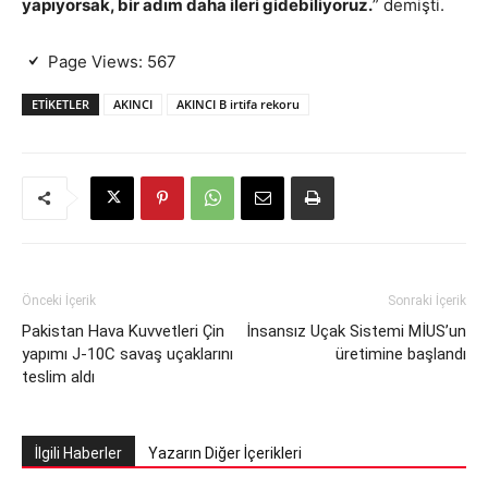
yapıyorsak, bir adım daha ileri gidebiliyoruz.
” demişti.
Page Views:
567
ETIKETLER
AKINCI
AKINCI B irtifa rekoru
Önceki İçerik
Sonraki İçerik
Pakistan Hava Kuvvetleri Çin
İnsansız Uçak Sistemi MİUS’un
yapımı J-10C savaş uçaklarını
üretimine başlandı
teslim aldı
İlgili Haberler
Yazarın Diğer İçerikleri