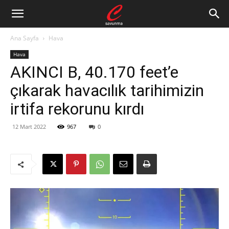
Ana Sayfa
Hava
Hava
AKINCI B, 40.170 feet’e
çıkarak havacılık tarihimizin
irtifa rekorunu kırdı
12 Mart 2022
967
0