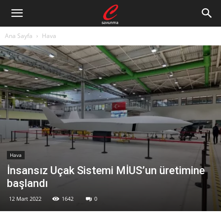
Ana Sayfa
Hava
Hava
İnsansız Uçak Sistemi MİUS’un üretimine
başlandı
12 Mart 2022
1642
0