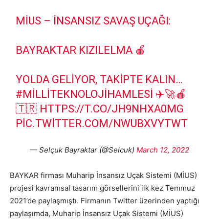
MİUS – İNSANSIZ SAVAŞ UÇAĞI:
BAYRAKTAR KIZILELMA 🍎
YOLDA GELIYOR, TAKIPTE KALIN…
#MILLITEKNOLOJIHAMLESI
✈️🚀🍎
🇹🇷
HTTPS://T.CO/JH9NHXA0MG
PIC.TWITTER.COM/NWUBXVYTWT
— Selçuk Bayraktar (@Selcuk)
March 12, 2022
BAYKAR firması Muharip İnsansız Uçak Sistemi (MİUS)
projesi kavramsal tasarım görsellerini ilk kez Temmuz
2021’de paylaşmıştı. Firmanın Twitter üzerinden yaptığı
paylaşımda, Muharip İnsansız Uçak Sistemi (MİUS)