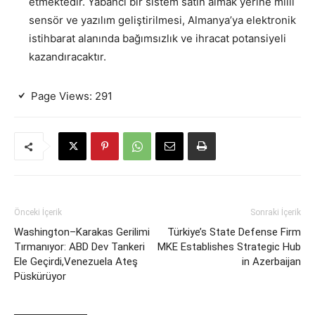
etmektedir. Yabancı bir sistem satın almak yerine milli
sensör ve yazılım geliştirilmesi, Almanya’ya elektronik
istihbarat alanında bağımsızlık ve ihracat potansiyeli
kazandıracaktır.
Page Views:
291
Önceki İçerik
Sonraki İçerik
Washington–Karakas Gerilimi
Türkiye’s State Defense Firm
Tırmanıyor: ABD Dev Tankeri
MKE Establishes Strategic Hub
Ele Geçirdi,Venezuela Ateş
in Azerbaijan
Püskürüyor