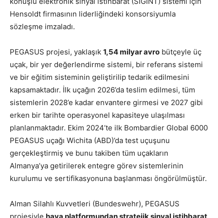
konuşlu elektronik sinyal istihbarat (SIGINT) sistemi için
Hensoldt firmasının liderliğindeki konsorsiyumla
sözleşme imzaladı.
PEGASUS projesi, yaklaşık
1,54 milyar avro
bütçeyle üç
uçak, bir yer değerlendirme sistemi, bir referans sistemi
ve bir eğitim sisteminin geliştirilip tedarik edilmesini
kapsamaktadır. İlk uçağın 2026’da teslim edilmesi, tüm
sistemlerin 2028’e kadar envantere girmesi ve 2027 gibi
erken bir tarihte operasyonel kapasiteye ulaşılması
planlanmaktadır. Ekim 2024’te ilk Bombardier Global 6000
PEGASUS uçağı Wichita (ABD)’da test uçuşunu
gerçekleştirmiş ve bunu takiben tüm uçakların
Almanya’ya getirilerek entegre görev sistemlerinin
kurulumu ve sertifikasyonuna başlanması öngörülmüştür.
Alman Silahlı Kuvvetleri (Bundeswehr), PEGASUS
projesiyle
hava platformundan stratejik sinyal istihbarat