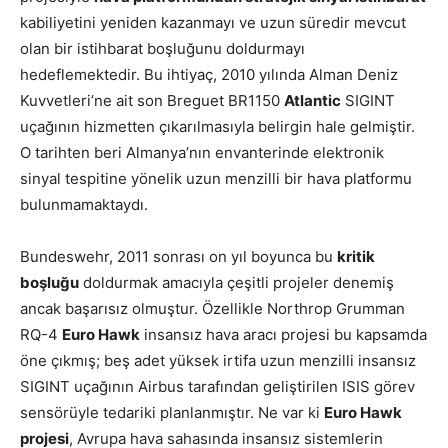
kabiliyetini yeniden kazanmayı ve uzun süredir mevcut
olan bir istihbarat boşluğunu doldurmayı
hedeflemektedir. Bu ihtiyaç, 2010 yılında Alman Deniz
Kuvvetleri’ne ait son Breguet BR1150
Atlantic
SIGINT
uçağının hizmetten çıkarılmasıyla belirgin hale gelmiştir.
O tarihten beri Almanya’nın envanterinde elektronik
sinyal tespitine yönelik uzun menzilli bir hava platformu
bulunmamaktaydı.
Bundeswehr, 2011 sonrası on yıl boyunca bu
kritik
boşluğu
doldurmak amacıyla çeşitli projeler denemiş
ancak başarısız olmuştur. Özellikle Northrop Grumman
RQ-4
Euro Hawk
insansız hava aracı projesi bu kapsamda
öne çıkmış; beş adet yüksek irtifa uzun menzilli insansız
SIGINT uçağının Airbus tarafından geliştirilen ISIS görev
sensörüyle tedariki planlanmıştır. Ne var ki
Euro Hawk
projesi
, Avrupa hava sahasında insansız sistemlerin