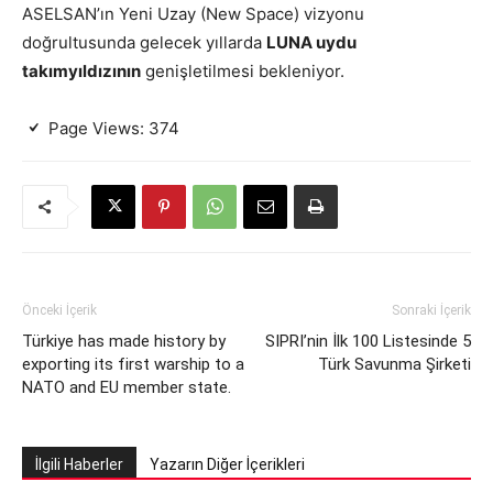
ASELSAN’ın Yeni Uzay (New Space) vizyonu
doğrultusunda gelecek yıllarda
LUNA uydu
takımyıldızının
genişletilmesi bekleniyor.
Page Views:
374
Önceki İçerik
Sonraki İçerik
Türkiye has made history by
SIPRI’nin İlk 100 Listesinde 5
exporting its first warship to a
Türk Savunma Şirketi
NATO and EU member state.
İlgili Haberler
Yazarın Diğer İçerikleri