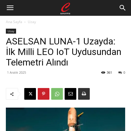
Ana Sayfa
Uzay
Uzay
ASELSAN LUNA-1 Uzayda:
İlk Milli LEO IoT Uydusundan
Telemetri Alındı
1 Aralık 2025
361
0