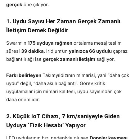
gerçek
öne çıkıyor:
1. Uydu Sayısı Her Zaman Gerçek Zamanlı
İletişim Demek Değildir
Swarm’ın
175 uyduya rağmen
ortalama mesaj teslim
süresi
39 dakika
. Iridium’un
yalnızca 66 uydulu
çapraz
bağlantılı ağı ise
gerçek zamanlı iletişim
sağlıyor.
Farkı belirleyen
Takımyıldızının mimarisi, yani “daha çok
uydu” değil, “daha akıllı bağlantı”. Görev kritik
uygulamalar için mimari kalitesi, uydu sayısından çok
daha önemlidir.
2. Küçük IoT Cihazı, 7 km/saniyeyle Giden
Uyduya ‘Fizik Hesabı’ Yapıyor
LEO uydularının hızı nedeniyle oluşan
Doppler kayması
,