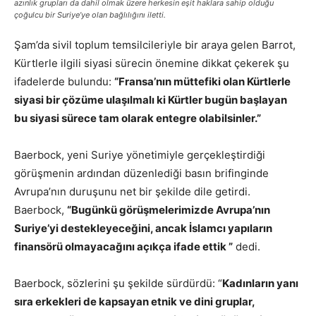
azınlık grupları da dahil olmak üzere herkesin eşit haklara sahip olduğu
çoğulcu bir Suriye’ye olan bağlılığını iletti.
Şam’da sivil toplum temsilcileriyle bir araya gelen Barrot,
Kürtlerle ilgili siyasi sürecin önemine dikkat çekerek şu
ifadelerde bulundu:
“Fransa’nın müttefiki olan Kürtlerle
siyasi bir çözüme ulaşılmalı ki Kürtler bugün başlayan
bu siyasi sürece tam olarak entegre olabilsinler.”
Baerbock, yeni Suriye yönetimiyle gerçekleştirdiği
görüşmenin ardından düzenlediği basın brifinginde
Avrupa’nın duruşunu net bir şekilde dile getirdi.
Baerbock,
“Bugünkü görüşmelerimizde Avrupa’nın
Suriye’yi destekleyeceğini, ancak İslamcı yapıların
finansörü olmayacağını açıkça ifade ettik ”
dedi.
Baerbock, sözlerini şu şekilde sürdürdü: “
Kadınların yanı
sıra erkekleri de kapsayan etnik ve dini gruplar,