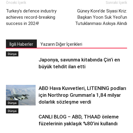
Önceki İçerik
Sonraki İçerik
Turkey’s defence industry
Güney Kore’de Siyasi Kriz:
achieves record-breaking
Başkan Yoon Suk Yeol’un
success in 2024!
Tutuklanması Askıya Alındı
İlgili Haberler
Yazarın Diğer İçerikleri
Dünya
Japonya, savunma kitabında Çin’i en
büyük tehdit ilan etti
ABD Hava Kuvvetleri, LITENING podları
için Northrop Grumman’a 1,84 milyar
dolarlık sözleşme verdi
Dünya
Dünya
CANLI BLOG – ABD, THAAD önleme
füzelerinin yaklaşık %80’ini kullandı