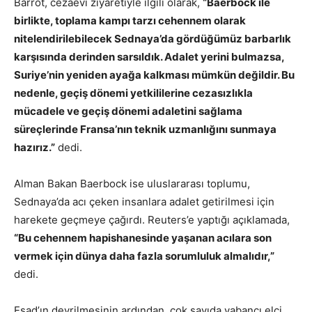
Barrot, cezaevi ziyaretiyle ilgili olarak,
“Baerbock ile
birlikte, toplama kampı tarzı cehennem olarak
nitelendirilebilecek Sednaya’da gördüğümüz barbarlık
karşısında derinden sarsıldık. Adalet yerini bulmazsa,
Suriye’nin yeniden ayağa kalkması mümkün değildir. Bu
nedenle, geçiş dönemi yetkililerine cezasızlıkla
mücadele ve geçiş dönemi adaletini sağlama
süreçlerinde Fransa’nın teknik uzmanlığını sunmaya
hazırız.”
dedi.
Alman Bakan Baerbock ise uluslararası toplumu,
Sednaya’da acı çeken insanlara adalet getirilmesi için
harekete geçmeye çağırdı. Reuters’e yaptığı açıklamada,
“Bu cehennem hapishanesinde yaşanan acılara son
vermek için dünya daha fazla sorumluluk almalıdır,”
dedi.
Esad’ın devrilmesinin ardından, çok sayıda yabancı elçi,