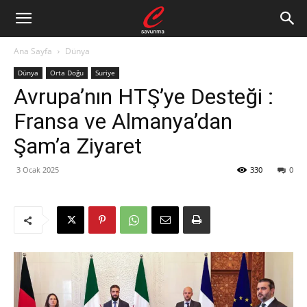
Ana Sayfa
Dünya
Dünya
Orta Doğu
Suriye
Avrupa’nın HTŞ’ye Desteği :
Fransa ve Almanya’dan
Şam’a Ziyaret
3 Ocak 2025
330
0