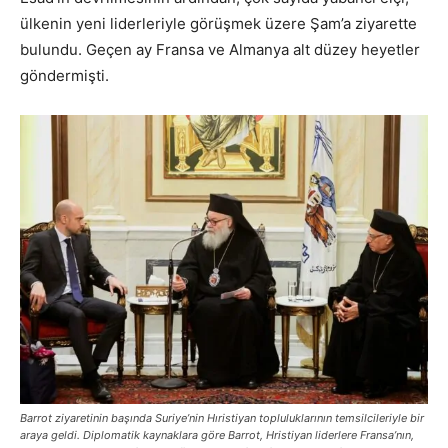
ülkenin yeni liderleriyle görüşmek üzere Şam’a ziyarette
bulundu. Geçen ay Fransa ve Almanya alt düzey heyetler
göndermişti.
Barrot ziyaretinin başında Suriye’nin Hıristiyan topluluklarının temsilcileriyle bir
araya geldi. Diplomatik kaynaklara göre Barrot, Hristiyan liderlere Fransa’nın,