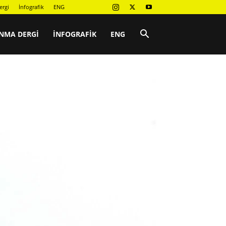
ergi
İnfografik
ENG
NMA DERGI
İNFOGRAFIK
ENG