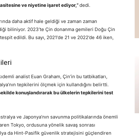
sitesine ve niyetine işaret ediyor,”
dedi.
rında daha aktif hale geldiği ve zaman zaman
diği biliniyor. 2023’te Çin donanma gemileri Doğu Çin
espit edildi. Bu sayı, 2021’de 21 ve 2022’de 46 iken,
leri
kıdemli analist Euan Graham, Çin’in bu tatbikatları,
a’nın tepkilerini ölçmek için kullandığını belirtti.
r şekilde konuşlandırarak bu ülkelerin tepkilerini test
Avustralya ve Japonya’nın savunma politikalarında önemli
ibaren Tokyo, ordusuna yönelik savaş sonrası
alya da Hint-Pasifik güvenlik stratejisini güçlendiren