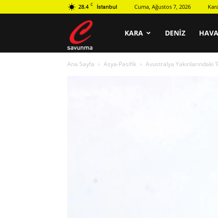
C
28.4
Cuma, Ağustos 7, 2026
Kar
İstanbul
C
KARA
DENIZ
HAV
Ana Sayfa
Asya-Pasifik
Avustralya Yakınlarındaki 
savunma