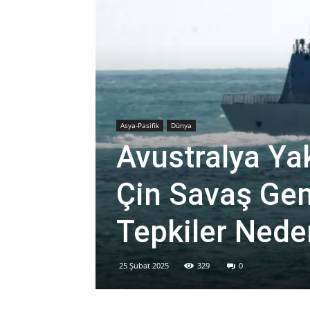
Asya-Pasifik
Dünya
Avustralya Yak
Çin Savaş Gem
Tepkiler Nede
25 Şubat 2025
329
0