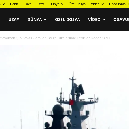
a
Deniz
Hava
Uzay
Dünya
Özel Dosya
Video
C savunma D
A
UZAY
DÜNYA
ÖZEL DOSYA
VIDEO
C SAVU
‘Provokatif’ Çin Savaş Gemileri Bölge Ülkelerinde Tepkiler Neden Oldu