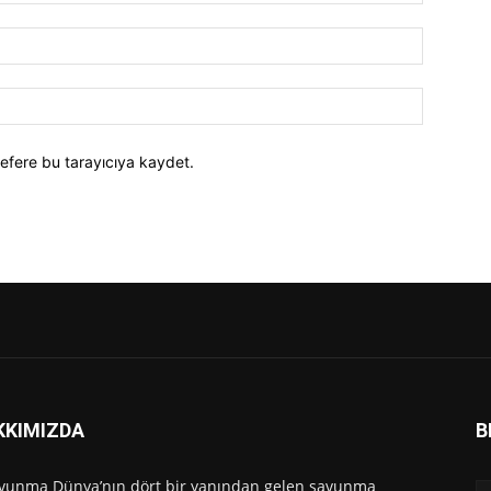
efere bu tarayıcıya kaydet.
KKIMIZDA
B
vunma Dünya’nın dört bir yanından gelen savunma