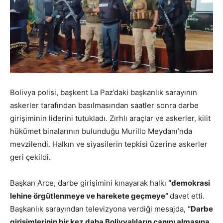
Bolivya polisi, başkent La Paz’daki başkanlık sarayının
askerler tarafından basılmasından saatler sonra darbe
girişiminin liderini tutukladı. Zırhlı araçlar ve askerler, kilit
hükümet binalarının bulunduğu Murillo Meydanı’nda
mevzilendi. Halkın ve siyasilerin tepkisi üzerine askerler
geri çekildi.
Başkan Arce, darbe girişimini kınayarak halkı
“demokrasi
lehine örgütlenmeye ve harekete geçmeye”
davet etti.
Başkanlık sarayından televizyona verdiği mesajda,
“Darbe
girişimlerinin bir kez daha Bolivyalıların canını almasına