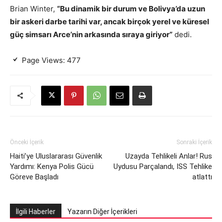
Brian Winter,
“Bu dinamik bir durum ve Bolivya’da uzun
bir askeri darbe tarihi var, ancak birçok yerel ve küresel
güç simsarı Arce’nin arkasında sıraya giriyor”
dedi.
Page Views:
477
Önceki İçerik
Sonraki İçerik
Haiti’ye Uluslararası Güvenlik
Uzayda Tehlikeli Anlar! Rus
Yardımı: Kenya Polis Gücü
Uydusu Parçalandı, ISS Tehlike
Göreve Başladı
atlattı
İlgili Haberler
Yazarın Diğer İçerikleri