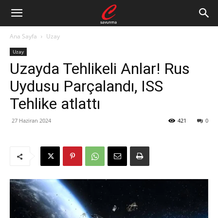
Ana Sayfa
Uzay
Uzay
Uzayda Tehlikeli Anlar! Rus
Uydusu Parçalandı, ISS
Tehlike atlattı
27 Haziran 2024
421
0