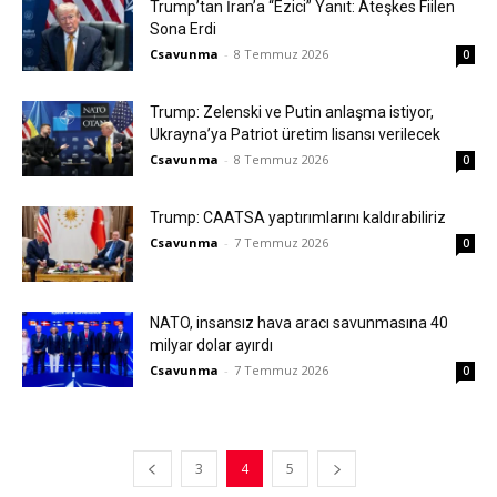
Trump’tan İran’a “Ezici” Yanıt: Ateşkes Fiilen
Sona Erdi
Csavunma
-
8 Temmuz 2026
0
Trump: Zelenski ve Putin anlaşma istiyor,
Ukrayna’ya Patriot üretim lisansı verilecek
Csavunma
-
8 Temmuz 2026
0
Trump: CAATSA yaptırımlarını kaldırabiliriz
Csavunma
-
7 Temmuz 2026
0
NATO, insansız hava aracı savunmasına 40
milyar dolar ayırdı
Csavunma
-
7 Temmuz 2026
0
3
4
5