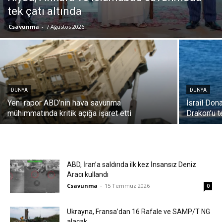
tek çatı altında
Csavunma
-
7 Ağustos 2026
DÜNYA
DÜNYA
Yeni rapor ABD’nin hava savunma
İsrail Don
mühimmatında kritik açığa işaret etti
Drakon’u t
ABD, İran’a saldırıda ilk kez İnsansız Deniz
Aracı kullandı
Csavunma
-
15 Temmuz 2026
0
Ukrayna, Fransa’dan 16 Rafale ve SAMP/T NG
alacak