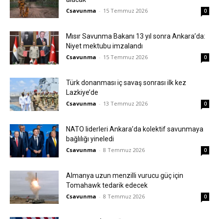
Csavunma
-
15 Temmuz 2026
0
Mısır Savunma Bakanı 13 yıl sonra Ankara’da:
Niyet mektubu imzalandı
Csavunma
-
15 Temmuz 2026
0
Türk donanması iç savaş sonrası ilk kez
Lazkiye’de
Csavunma
-
13 Temmuz 2026
0
NATO liderleri Ankara’da kolektif savunmaya
bağlılığı yineledi
Csavunma
-
8 Temmuz 2026
0
Almanya uzun menzilli vurucu güç için
Tomahawk tedarik edecek
Csavunma
-
8 Temmuz 2026
0