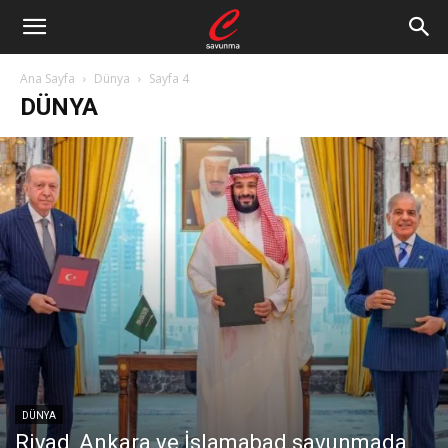
Ana Sayfa
Dünya
Sayfa 4
DÜNYA
DÜNYA
Riyad, Ankara ve İslamabad savunmada