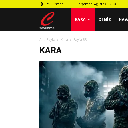
C
25
Perşembe, Ağustos 6, 2026
İstanbul
C
KARA
DENIZ
HAV
Ana Sayfa
Kara
Sayfa 83
savunma
KARA