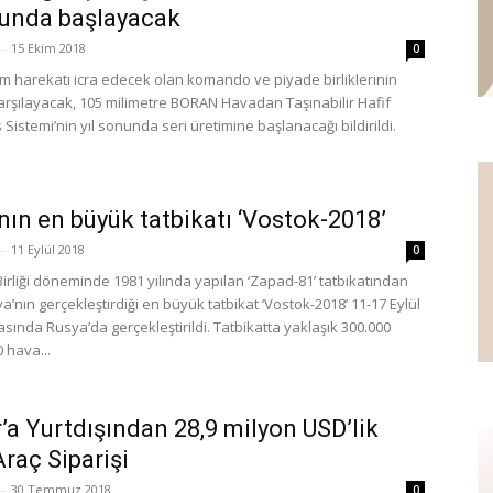
nunda başlayacak
-
15 Ekim 2018
0
 harekatı icra edecek olan komando ve piyade birliklerinin
 karşılayacak, 105 milimetre BORAN Havadan Taşınabilir Hafif
 Sistemi’nin yıl sonunda seri üretimine başlanacağı bildirildi.
nın en büyük tatbikatı ‘Vostok-2018’
-
11 Eylül 2018
0
irliği döneminde 1981 yılında yapılan ‘Zapad-81’ tatbikatından
’nın gerçekleştirdiği en büyük tatbikat ‘Vostok-2018’ 11-17 Eylül
rasında Rusya’da gerçekleştirildi. Tatbikatta yaklaşık 300.000
 hava...
’a Yurtdışından 28,9 milyon USD’lik
Araç Siparişi
-
30 Temmuz 2018
0