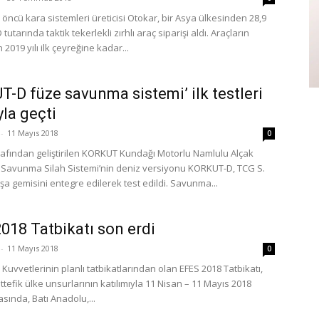
 öncü kara sistemleri üreticisi Otokar, bir Asya ülkesinden 28,9
tutarında taktik tekerlekli zırhlı araç siparişi aldı. Araçların
 2019 yılı ilk çeyreğine kadar...
-D füze savunma sistemi’ ilk testleri
yla geçti
-
11 Mayıs 2018
0
afından geliştirilen KORKUT Kundağı Motorlu Namlulu Alçak
a Savunma Silah Sistemi’nin deniz versiyonu KORKUT-D, TCG S.
 gemisini entegre edilerek test edildi. Savunma...
018 Tatbikatı son erdi
-
11 Mayıs 2018
0
ı Kuvvetlerinin planlı tatbikatlarından olan EFES 2018 Tatbikatı,
tefik ülke unsurlarının katılımıyla 11 Nisan – 11 Mayıs 2018
rasında, Batı Anadolu,...