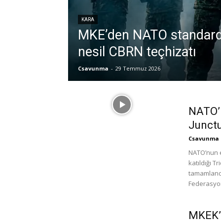
KARA
MKE’den NATO standard
nesil CBRN teçhizatı
Csavunma
-
29 Temmuz 2026
NATO’n
Junctu
Csavunma
NATO’nun e
katıldığı T
tamamlandı
Federasyo
MKEK’n