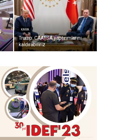
KARA
N
Trump: CAATSA yaptırımlarını
kaldırabiliriz