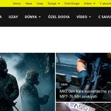
Kara
Deniz
Hava
Uzay
Dünya
Özel Dosya
Video
C savun
A
UZAY
DÜNYA
ÖZEL DOSYA
VIDEO
C SAV
KARA
MKE’den Kara Kuvvetleri’ne y
MPT-76 MH sevkiyatı