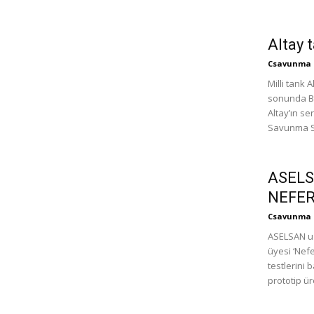
Altay 
Csavunma
Milli tank A
sonunda BM
Altay’ın se
Savunma Sa
ASELSA
NEFER i
Csavunma
ASELSAN uz
üyesi ‘Nefe
testlerini 
prototip üre