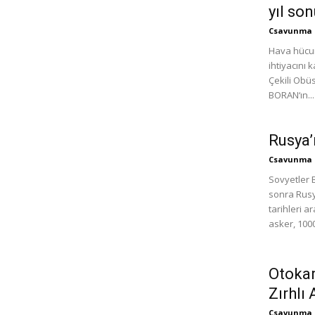
yıl so
Csavunma
Hava hücum
ihtiyacını
Çekili Obüs
BORAN‘ın...
Rusya’
Csavunma
Sovyetler B
sonra Rusya
tarihleri a
asker, 1000
Otokar
Zırhlı 
Csavunma