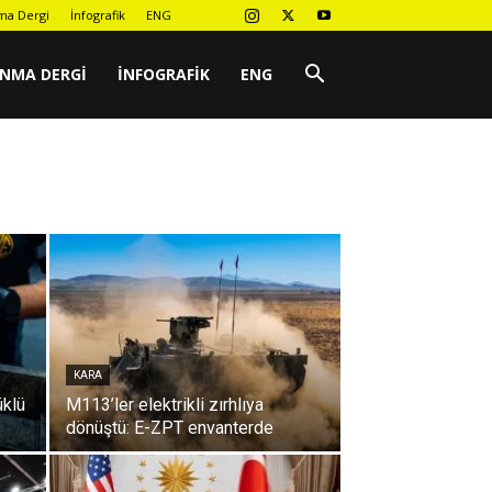
ma Dergi
İnfografik
ENG
UNMA DERGI
İNFOGRAFIK
ENG
KARA
üklü
M113’ler elektrikli zırhlıya
dönüştü: E-ZPT envanterde