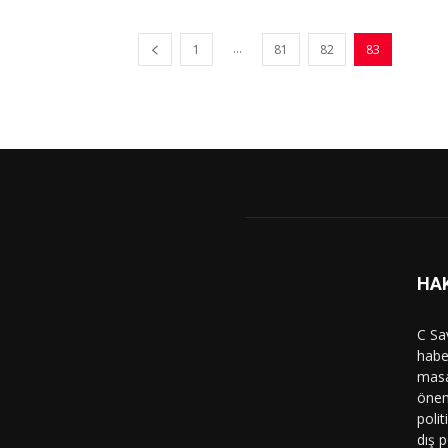
...
1
81
82
83
HA
C Sa
haber
masa
önem
polit
dış p