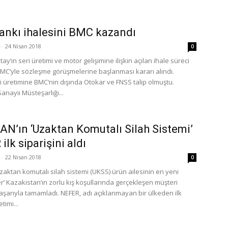
tankı ihalesini BMC kazandı
-
24 Nisan 2018
0
ltay‘ın seri üretimi ve motor gelişimine ilişkin açılan ihale süreci
C‘yle sözleşme görüşmelerine başlanması kararı alındı.
ri üretimine BMC‘nin dışında Otokar ve FNSS talip olmuştu.
nayii Müsteşarlığı...
N’ın ‘Uzaktan Komutalı Silah Sistemi’
lk siparişini aldı
-
22 Nisan 2018
0
aktan komutalı silah sistemi (UKSS) ürün ailesinin en yeni
r’ Kazakistan’ın zorlu kış koşullarında gerçekleşen müşteri
başarıyla tamamladı. NEFER, adı açıklanmayan bir ülkeden ilk
timi...