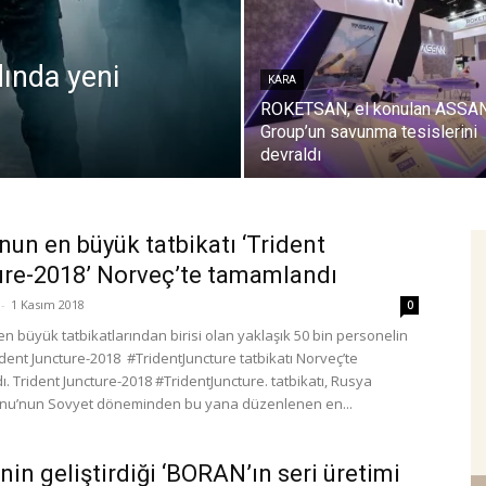
ında yeni
KARA
ROKETSAN, el konulan ASSA
Group’un savunma tesislerini
devraldı
un en büyük tatbikatı ‘Trident
re-2018’ Norveç’te tamamlandı
-
1 Kasım 2018
0
n büyük tatbikatlarından birisi olan yaklaşık 50 bin personelin
rident Juncture-2018 #TridentJuncture tatbikatı Norveç’te
. Trident Juncture-2018 #TridentJuncture. tatbikatı, Rusya
nu’nun Sovyet döneminden bu yana düzenlenen en...
in geliştirdiği ‘BORAN’ın seri üretimi