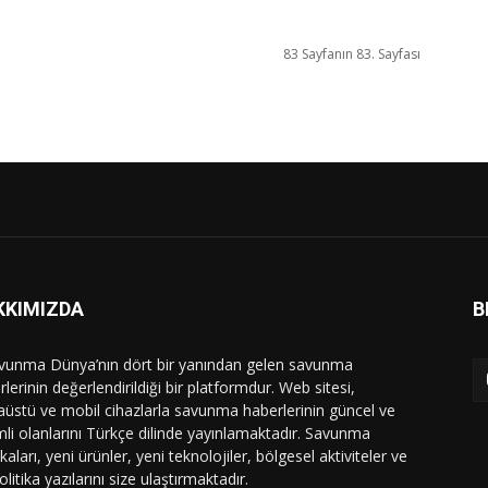
83 Sayfanın 83. Sayfası
KKIMIZDA
B
vunma Dünya’nın dört bir yanından gelen savunma
lerinin değerlendirildiği bir platformdur. Web sitesi,
üstü ve mobil cihazlarla savunma haberlerinin güncel ve
li olanlarını Türkçe dilinde yayınlamaktadır. Savunma
ikaları, yeni ürünler, yeni teknolojiler, bölgesel aktiviteler ve
olitika yazılarını size ulaştırmaktadır.