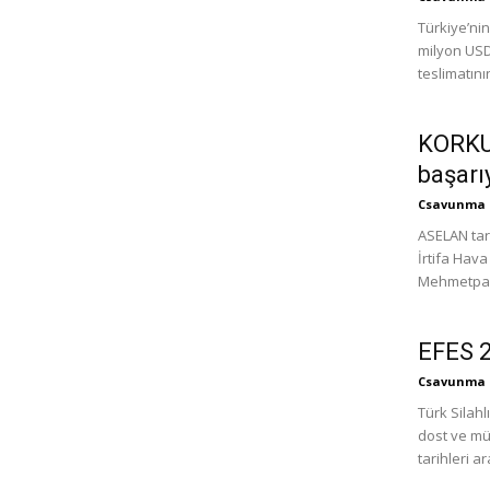
Türkiye’nin
milyon USD 
teslimatının
KORKUT
başarı
Csavunma
ASELAN tar
İrtifa Hav
Mehmetpaşa
EFES 2
Csavunma
Türk Silahl
dost ve müt
tarihleri a