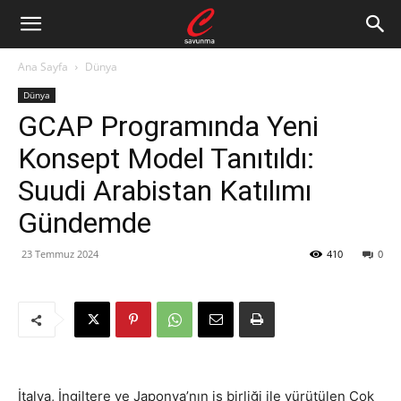
Ana Sayfa
Dünya
Dünya
GCAP Programında Yeni
Konsept Model Tanıtıldı:
Suudi Arabistan Katılımı
Gündemde
23 Temmuz 2024
410
0
İtalya, İngiltere ve Japonya’nın iş birliği ile yürütülen Çok