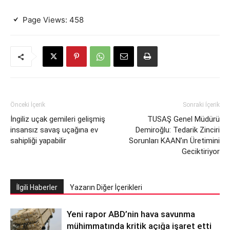
Page Views:
458
Önceki İçerik
Sonraki İçerik
İngiliz uçak gemileri gelişmiş
TUSAŞ Genel Müdürü
insansız savaş uçağına ev
Demiroğlu: Tedarik Zinciri
sahipliği yapabilir
Sorunları KAAN’ın Üretimini
Geciktiriyor
İlgili Haberler
Yazarın Diğer İçerikleri
Yeni rapor ABD’nin hava savunma
mühimmatında kritik açığa işaret etti