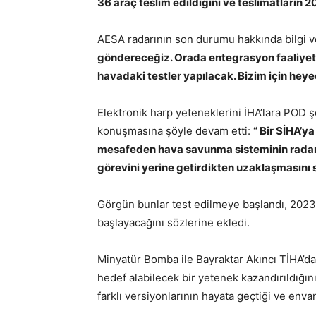
36 araç teslim edildiğini ve teslimatların 
AESA radarının son durumu hakkında bilgi 
göndereceğiz. Orada entegrasyon faaliyetl
havadaki testler yapılacak. Bizim için heye
Elektronik harp yeteneklerini İHA’lara POD 
konuşmasına şöyle devam etti:
“ Bir SİHA’y
mesafeden hava savunma sisteminin radarın
görevini yerine getirdikten uzaklaşmasını s
Görgün bunlar test edilmeye başlandı, 2023 y
başlayacağını sözlerine ekledi.
Minyatür Bomba ile Bayraktar Akıncı TİHA’da
hedef alabilecek bir yetenek kazandırıldığı
farklı versiyonlarının hayata geçtiği ve envant