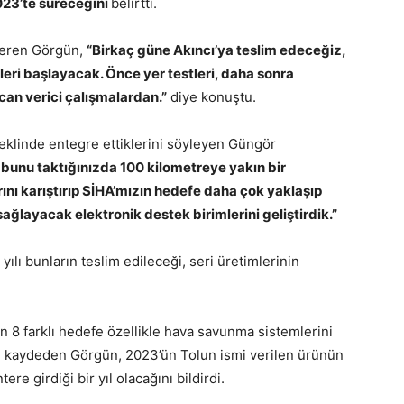
2023’te süreceğini
belirtti.
veren Görgün,
“Birkaç güne Akıncı’ya teslim edeceğiz,
eri başlayacak. Önce yer testleri, daha sonra
can verici çalışmalardan.”
diye konuştu.
şeklinde entegre ettiklerini söyleyen Güngör
a bunu taktığınızda 100 kilometreye yakın bir
ı karıştırıp SİHA’mızın hedefe daha çok yaklaşıp
ağlayacak elektronik destek birimlerini geliştirdik.”
ılı bunların teslim edileceği, seri üretimlerinin
n 8 farklı hedefe özellikle hava savunma sistemlerini
nı kaydeden Görgün, 2023’ün Tolun ismi verilen ürünün
ere girdiği bir yıl olacağını bildirdi.