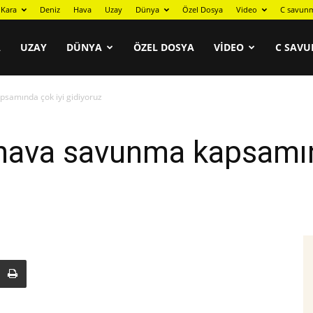
Kara
Deniz
Hava
Uzay
Dünya
Özel Dosya
Video
C savunm
A
UZAY
DÜNYA
ÖZEL DOSYA
VIDEO
C SAVU
samında çok iyi gidiyoruz
 hava savunma kapsamın