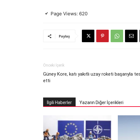
Page Views:
620
Paylaş
Önceki İçerik
Güney Kore, katı yakıtlı uzay roketi başarıyla te
etti
İlgili Haberler
Yazarın Diğer İçerikleri