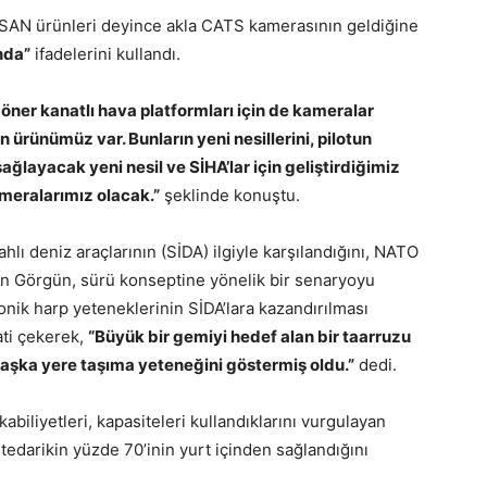
LSAN ürünleri deyince akla CATS kamerasının geldiğine
nda”
ifadelerini kullandı.
döner kanatlı hava platformları için de kameralar
n ürünümüz var. Bunların yeni nesillerini, pilotun
 sağlayacak yeni nesil ve SİHA’lar için geliştirdiğimiz
meralarımız olacak.”
şeklinde konuştu.
lahlı deniz araçlarının (SİDA) ilgiyle karşılandığını, NATO
tan Görgün, sürü konseptine yönelik bir senaryoyu
ronik harp yeteneklerinin SİDA’lara kazandırılması
ati çekerek,
“Büyük bir gemiyi hedef alan bir taarruzu
başka yere taşıma yeteneğini göstermiş oldu.”
dedi.
biliyetleri, kapasiteleri kullandıklarını vurgulayan
 tedarikin yüzde 70’inin yurt içinden sağlandığını