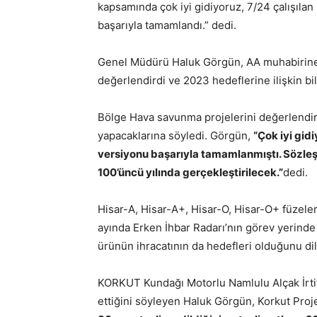
kapsamında çok iyi gidiyoruz, 7/24 çalışıla
başarıyla tamamlandı.” dedi.
Genel Müdürü Haluk Görgün, AA muhabirine, ş
değerlendirdi ve 2023 hedeflerine ilişkin bil
Bölge Hava savunma projelerini değerlendire
yapacaklarına söyledi. Görgün,
“Çok iyi gidi
versiyonu başarıyla tamamlanmıştı. Sözleş
100’üncü yılında gerçekleştirilecek.”
dedi.
Hisar-A, Hisar-A+, Hisar-O, Hisar-O+ füzelerin
ayında Erken İhbar Radarı’nın görev yerinde
ürünün ihracatının da hedefleri olduğunu dil
KORKUT Kundağı Motorlu Namlulu Alçak İrti
ettiğini söyleyen Haluk Görgün, Korkut Proj