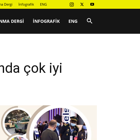
a Dergi
İnfografik
ENG
NMA DERGI
İNFOGRAFIK
ENG
da çok iyi