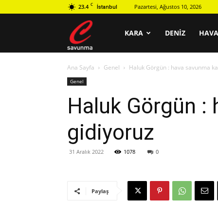
C
23.4
Pazartesi, Ağustos 10, 2026
İstanbul
C
KARA
DENIZ
HAV
Ana Sayfa
Genel
Haluk Görgün : hava savunma kap
savunma
Genel
Haluk Görgün :
gidiyoruz
31 Aralık 2022
1078
0
Paylaş