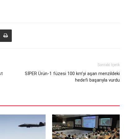
Sonraki İçerik
st
SİPER Ürün-1 füzesi 100 km’yi aşan menzildeki
hedefi başarıyla vurdu