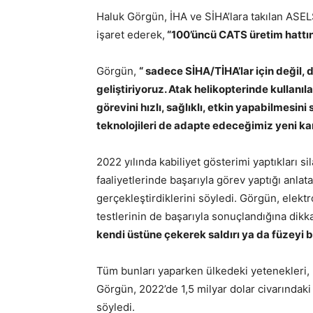
Haluk Görgün, İHA ve SİHA’lara takılan ASE
işaret ederek,
“100’üncü CATS üretim hattı
Görgün,
“ sadece SİHA/TİHA’lar için değil, 
geliştiriyoruz. Atak helikopterinde kullanıla
görevini hızlı, sağlıklı, etkin yapabilmesini
teknolojileri de adapte edeceğimiz yeni ka
2022 yılında kabiliyet gösterimi yaptıkları si
faaliyetlerinde başarıyla görev yaptığı anla
gerçekleştirdiklerini söyledi. Görgün, elekt
testlerinin de başarıyla sonuçlandığına dikk
kendi üstüne çekerek saldırı ya da füzeyi 
Tüm bunları yaparken ülkedeki yetenekleri, ka
Görgün, 2022’de 1,5 milyar dolar civarındaki
söyledi.