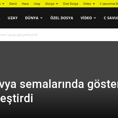
a
Deniz
Hava
Uzay
Dünya
Özel Dosya
Video
C savunma D
A
UZAY
DÜNYA
ÖZEL DOSYA
VIDEO
C SAVU
teri uçuşu gerçekleştirdi
vya semalarında göste
eştirdi