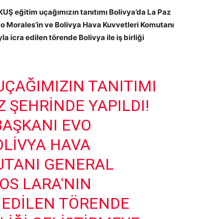
UŞ eğitim uçağımızın tanıtımı Bolivya’da La Paz
vo Morales’in ve Bolivya Hava Kuvvetleri Komutanı
 icra edilen törende Bolivya ile iş birliği
UÇAĞIMIZIN TANITIMI
Z ŞEHRINDE YAPILDI!
BAŞKANI EVO
OLIVYA HAVA
UTANI GENERAL
OS LARA'NIN
A EDILEN TÖRENDE