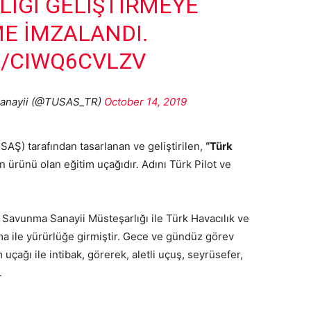
RLIĞI GELIŞTIRMEYE
E IMZALANDI.
M/CIWQ6CVLZV
 Sanayii (@TUSAS_TR)
October 14, 2019
AŞ) tarafından tasarlanan ve geliştirilen,
“Türk
n ürünü olan eğitim uçağıdır. Adını Türk Pilot ve
Savunma Sanayii Müsteşarlığı ile Türk Havacılık ve
a ile yürürlüğe girmiştir. Gece ve gündüz görev
çağı ile intibak, görerek, aletli uçuş, seyrüsefer,
.