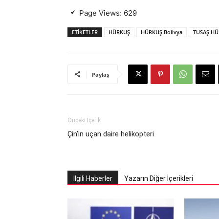
Page Views:
629
ETIKETLER
HÜRKUŞ
HÜRKUŞ Bolivya
TUSAŞ HÜ
Paylaş
Önceki İçerik
Çin’in uçan daire helikopteri
İlgili Haberler
Yazarın Diğer İçerikleri