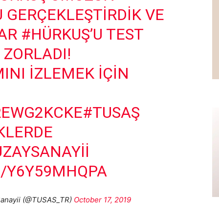
 GERÇEKLEŞTIRDIK VE
LAR
#HÜRKUŞ
’U TEST
 ZORLADI!
NI IZLEMEK IÇIN
OREWG2KCKE
#TUSAŞ
KLERDE
ZAYSANAYII
M/Y6Y59MHQPA
 Sanayii (@TUSAS_TR)
October 17, 2019