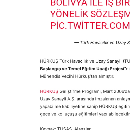
BOLIVYA ILE IŞ BI
YÖNELIK SÖZLEŞM
PIC.TWITTER.CO
— Türk Havacılık ve Uzay
HÜRKUŞ Türk Havacılık ve Uzay Sanayii (TUS
Başlangıç ve Temel Eğitim Uçağı Projesi”
ni
Mühendis Vecihi Hürkuş’tan almıştır.
HÜRKUŞ
Geliştirme Programı, Mart 2006’da 
Uzay Sanayii A.Ş. arasında imzalanan anlaşm
yapabilme kabiliyetine sahip HÜRKUŞ eğitim u
gece ve kol uçuşu eğitimleri yapılabilecektir
Kaynak: TUSAŞ, Ajanslar,