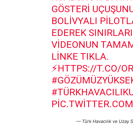
GÖSTERI UÇUŞUNU
BOLIVYALI PILOT
EDEREK SINIRLARI
VIDEONUN TAMAMI
LINKE TIKLA.
⚡️
HTTPS://T.CO/
#GÖZÜMÜZYÜKSE
#TÜRKHAVACILIKU
PIC.TWITTER.CO
— Türk Havacılık ve Uzay