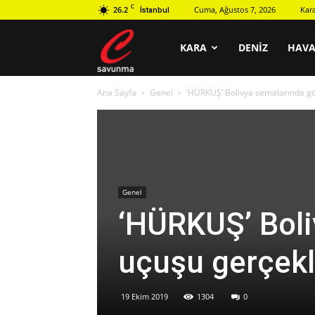
C
26.2
Cuma, Ağustos 7, 2026
Kar
İstanbul
C
KARA
DENIZ
HAV
Ana Sayfa
Genel
‘HÜRKUŞ’ Bolivya semalarında gös
savunma
Genel
‘HÜRKUŞ’ Boli
uçuşu gerçekl
19 Ekim 2019
1304
0