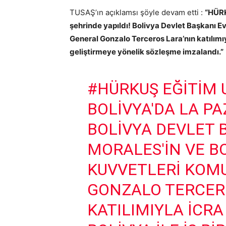
TUSAŞ’ın açıklamsı şöyle devam etti :
“HÜRK
şehrinde yapıldı! Bolivya Devlet Başkanı E
General Gonzalo Terceros Lara’nın katılımıyla
geliştirmeye yönelik sözleşme imzalandı.”
#HÜRKUŞ
EĞITIM 
BOLIVYA'DA LA PA
BOLIVYA DEVLET 
MORALES'IN VE B
KUVVETLERI KOM
GONZALO TERCER
KATILIMIYLA ICR