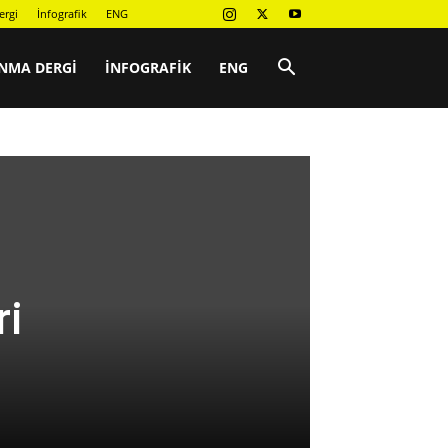
ergi
İnfografik
ENG
NMA DERGI
İNFOGRAFIK
ENG
ri