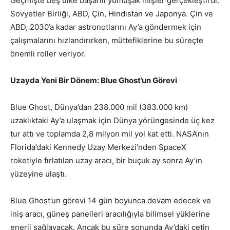
Geçmişte beş ülke başarılı yumuşak inişler gerçekleştirdi:
Sovyetler Birliği, ABD, Çin, Hindistan ve Japonya. Çin ve
ABD, 2030’a kadar astronotlarını Ay’a göndermek için
çalışmalarını hızlandırırken, müttefiklerine bu süreçte
önemli roller veriyor.
Uzayda Yeni Bir Dönem: Blue Ghost’un Görevi
Blue Ghost, Dünya’dan 238.000 mil (383.000 km)
uzaklıktaki Ay’a ulaşmak için Dünya yörüngesinde üç kez
tur attı ve toplamda 2,8 milyon mil yol kat etti. NASA’nın
Florida’daki Kennedy Uzay Merkezi’nden SpaceX
roketiyle fırlatılan uzay aracı, bir buçuk ay sonra Ay’ın
yüzeyine ulaştı.
Blue Ghost’un görevi 14 gün boyunca devam edecek ve
iniş aracı, güneş panelleri aracılığıyla bilimsel yüklerine
enerji sağlayacak. Ancak bu süre sonunda Ay’daki çetin