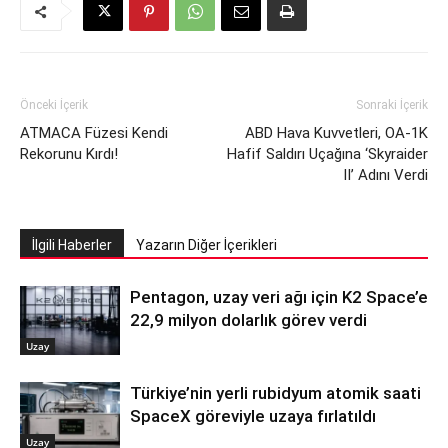
Önceki İçerik
Sonraki İçerik
ATMACA Füzesi Kendi
ABD Hava Kuvvetleri, OA-1K
Rekorunu Kırdı!
Hafif Saldırı Uçağına ‘Skyraider
II’ Adını Verdi
İlgili Haberler
Yazarın Diğer İçerikleri
Pentagon, uzay veri ağı için K2 Space’e
22,9 milyon dolarlık görev verdi
Uzay
Türkiye’nin yerli rubidyum atomik saati
SpaceX göreviyle uzaya fırlatıldı
Uzay