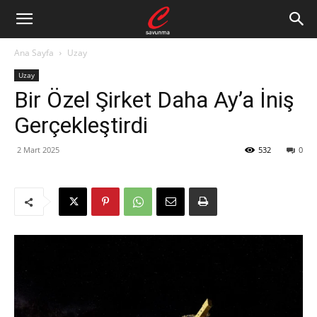
Ana Sayfa
Uzay
Uzay
Bir Özel Şirket Daha Ay’a İniş
Gerçekleştirdi
2 Mart 2025
532
0