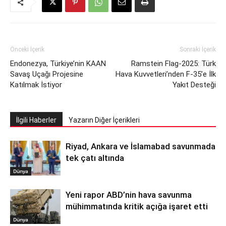
Önceki İçerik
Sonraki İçerik
Endonezya, Türkiye’nin KAAN
Ramstein Flag-2025: Türk
Savaş Uçağı Projesine
Hava Kuvvetleri’nden F-35’e İlk
Katılmak İstiyor
Yakıt Desteği
İlgili Haberler
Yazarın Diğer İçerikleri
Riyad, Ankara ve İslamabad savunmada
tek çatı altında
Dünya
Yeni rapor ABD’nin hava savunma
mühimmatında kritik açığa işaret etti
Dünya