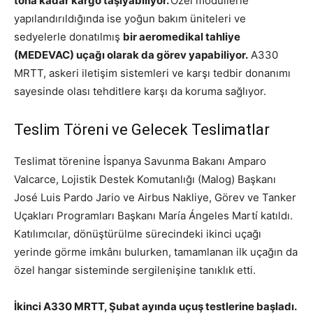
tona kadar kargo taşıyabiliyor.
Özel modüllerle
yapılandırıldığında ise yoğun bakım üniteleri ve
sedyelerle donatılmış
bir aeromedikal tahliye
(MEDEVAC) uçağı olarak da görev yapabiliyor.
A330
MRTT, askeri iletişim sistemleri ve karşı tedbir donanımı
sayesinde olası tehditlere karşı da koruma sağlıyor.
Teslim Töreni ve Gelecek Teslimatlar
Teslimat törenine İspanya Savunma Bakanı Amparo
Valcarce, Lojistik Destek Komutanlığı (Malog) Başkanı
José Luis Pardo Jario ve Airbus Nakliye, Görev ve Tanker
Uçakları Programları Başkanı María Ángeles Martí katıldı.
Katılımcılar, dönüştürülme sürecindeki ikinci uçağı
yerinde görme imkânı bulurken, tamamlanan ilk uçağın da
özel hangar sisteminde sergilenişine tanıklık etti.
İkinci A330 MRTT, Şubat ayında uçuş testlerine başladı.