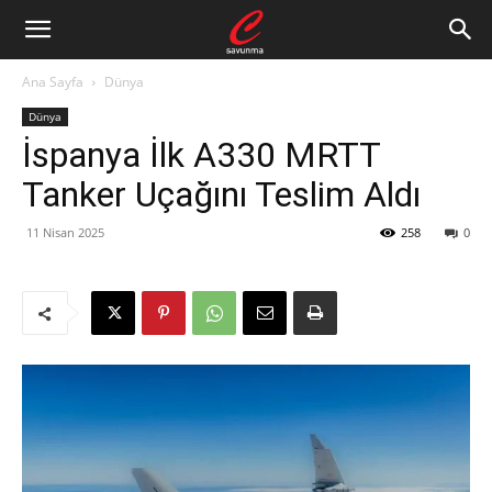
Ana Sayfa
Dünya
Dünya
İspanya İlk A330 MRTT
Tanker Uçağını Teslim Aldı
11 Nisan 2025
258
0