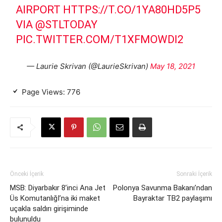
AIRPORT
HTTPS://T.CO/1YA80HD5P5
VIA
@STLTODAY
PIC.TWITTER.COM/T1XFMOWDI2
— Laurie Skrivan (@LaurieSkrivan)
May 18, 2021
Page Views:
776
Önceki İçerik
Sonraki İçerik
MSB: Diyarbakır 8’inci Ana Jet
Polonya Savunma Bakanı’ndan
Üs KomutanlığI’na iki maket
Bayraktar TB2 paylaşımı
uçakla saldırı girişiminde
bulunuldu