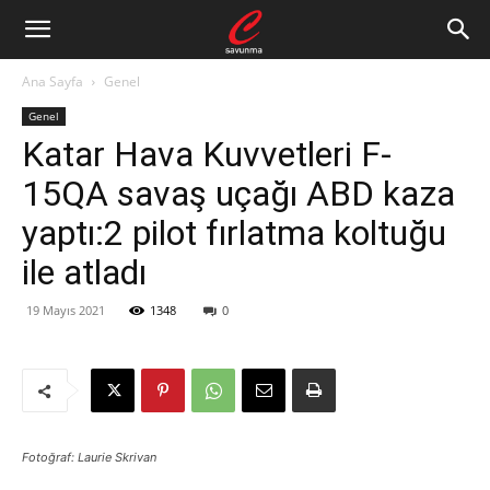
Ana Sayfa
Genel
Genel
Katar Hava Kuvvetleri F-
15QA savaş uçağı ABD kaza
yaptı:2 pilot fırlatma koltuğu
ile atladı
19 Mayıs 2021
1348
0
Fotoğraf: Laurie Skrivan