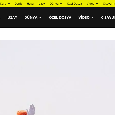
Kara
Deniz
Hava
Uzay
Dünya
Özel Dosya
Video
C savunm
A
UZAY
DÜNYA
ÖZEL DOSYA
VIDEO
C SAVU