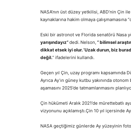
NASA’nın üst düzey yetkilisi, ABD’nin Çin ile 
kaynaklarına hakim olmaya çalışmamasına “d
Eski bir astronot ve Florida senatörü Nasa y
yarışındayız”
dedi.
Nelson,
“ bilimsel araşt
dikkat etsek iyi olur. ‘Uzak durun, biz bura
değil.
” ifadelerini kullandı.
Geçen yıl Çin, uzay programı kapsamında D
Ayrıca Ay’ın güney kutbu yakınında otonom 
aşamasını 2025’de tatmamlanmasını planlıy
Çin hükümeti Aralık 2021’de mürettebatlı aya 
vizyonunu açıklamıştı.Çin 10 yıl içersinde Ay
NASA geçtiğimiz günlerde Ay yüzeyinin foto