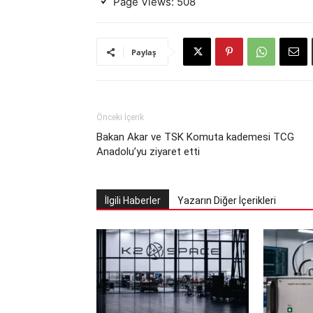
Page Views:
508
Paylaş
Önceki İçerik
Bakan Akar ve TSK Komuta kademesi TCG
Anadolu’yu ziyaret etti
İlgili Haberler
Yazarın Diğer İçerikleri