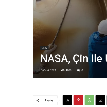
Uzay
NASA, Çin ile 
3 Ocak 2023
1020
0
Paylaş