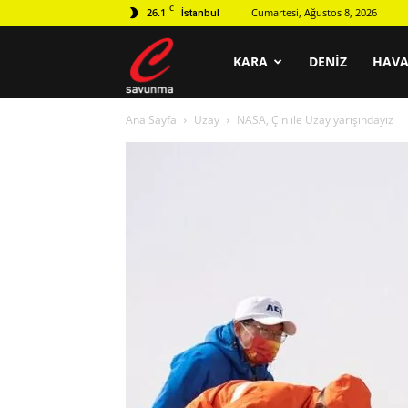
C
26.1
Cumartesi, Ağustos 8, 2026
İstanbul
C
KARA
DENIZ
HAV
Ana Sayfa
Uzay
NASA, Çin ile Uzay yarışındayız
savunma