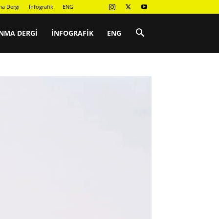
a Dergi
İnfografik
ENG
NMA DERGI
İNFOGRAFIK
ENG