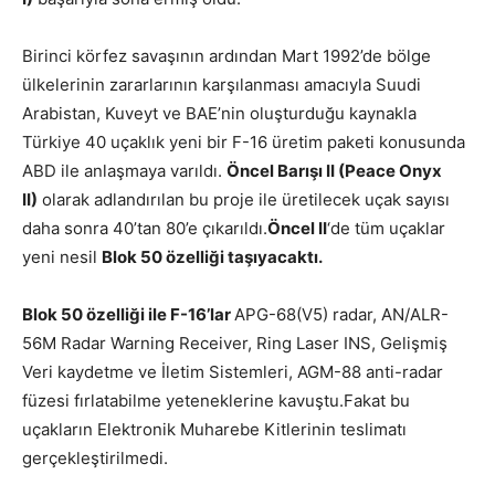
Birinci körfez savaşının ardından Mart 1992’de bölge
ülkelerinin zararlarının karşılanması amacıyla Suudi
Arabistan, Kuveyt ve BAE’nin oluşturduğu kaynakla
Türkiye 40 uçaklık yeni bir F-16 üretim paketi konusunda
ABD ile anlaşmaya varıldı.
Öncel Barışı II
(Peace Onyx
II)
olarak adlandırılan bu proje ile üretilecek uçak sayısı
daha sonra 40’tan 80’e çıkarıldı.
Öncel II
‘de tüm uçaklar
yeni nesil
Blok 50 özelliği taşıyacaktı.
Blok 50 özelliği ile F-16’lar
APG-68(V5) radar, AN/ALR-
56M Radar Warning Receiver, Ring Laser INS, Gelişmiş
Veri kaydetme ve İletim Sistemleri, AGM-88 anti-radar
füzesi fırlatabilme yeteneklerine kavuştu.Fakat bu
uçakların Elektronik Muharebe Kitlerinin teslimatı
gerçekleştirilmedi.