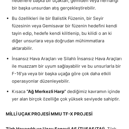
hedeflere başka bir uçaktan, gemiden veya herhangi
bir başka unsurdan atış gerçekleştirebilir.
Bu özellikleri ile bir Balistik Füzenin, bir Seyir
füzesinin veya Gemisavar bir füzenin hedefini kendi
tayin edip, hedefe kendi kilitlenip, bu kilidi o an ki
diğer unsurlara veya doğrudan mühimmatlara
aktarabilir.
İnsansız Hava Araçları ve Silahlı İnsansız Hava Araçları
ile muazzam bir uyum sağlayabilir ve bu unsurlarla bir
F-16’ya veya bir başka uçağa göre çok daha etkili
operasyonlar düzenleyebilir.
Kısaca
“Ağ Merkezli Harp”
dediğimiz kavramın içinde
yer alan birçok özelliğe çok yüksek seviyede sahiptir.
MİLLİ UÇAK PROJESİ MMU TF-X PROJESİ
Türk Havacılık ve Uzay Sanayii AŞ (TUSAŞ/TAI)
, Türk