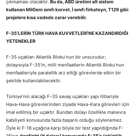
çıkmaması olacaktır.
Bu da, ABD üretimi alt sistem
kullanan MilGem sınıfı korvet, İ sınıfı firkateyn, T129 gibi
projelere kısa vadede zarar verebilir.
F-35’LERİN TÜRK HAVA KUVVETLERİ’NE KAZANDIRDIĞI
YETENEKLER
F-35 uçakları Atlantik Bloku’nun bir unsurudur;
dolayısıyla F-35’in, milli menfaatlerin Atlantik Bloku’nun
menfaatleriyle paralellik arz ettiği görevlerde etkin bir
şekilde kullanılabilecektir.
Türkiye’nin alacağı F-35 savaş uçakları yapı itibariyle
Hava-Hava görevlerinden ziyade Hava-Kara görevleri için
imal edilmiş bir uçaktır. Bundan dolayı özellikle manevra
kabiliyeti konusunda fazla başarılı olduğu söylenemez.
Öyle ki F-16 uçağına karşı böyle bir test yapıldığında F-
16’nın
dogfight (it dalaşı) konusunda F-35’e üstünlük