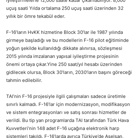
iyileştirmelerle 12,000 saate kadar çıkarılabiliyor. 8,000
uçuş saati Yılda ortalama 250 uçuş saati üzerinden 32
yıllık bir ömre tekabül eder.
F-16’ların HvKK hizmetine Block 30’lar ile 1987 yılında
girmeye başladığı ve bu modellerin F-16 pilot eğitiminde
yoğun şekilde kullanıldığı dikkate alınırsa, sözleşmesi
2015 yılında imzalanan yapısal iyileştirme projesinin
önemi ortaya çıkar.Yine 250 saat/yıl hesabı üzerinden
gidilecek olursa, Block 30’ların, 2030’ların başını göreceği
tahmin edilebilir.
TAI’nin F-16 projesiyle ilgili çalışmaları sadece üretimle
sınırlı kalmadı. F-16’lar için modernizasyon, modifikasyon
ve sistem entegrasyonları ve satış sonrası hizmetler de
verildi. Bu tip yan programlarda TAI tarafından Türk Hava
Kuvvetleri’nin 148 adet F-16 uçağına elektronik harp
sistemleri takıldı. F-16’larda ayrıca Türkiye’de Aselsan,