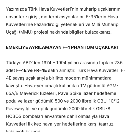
Yazımızda Türk Hava Kuvvetleri’nin muharip uçaklarının
envantere girişi, modernizasyonlarını, F-35’lerin Hava
Kuvvetleri’ne kazandırdığı yetenekleri ve Milli Muharip
Uçağı (MMU) projesi hakkında bilgiler bulacaksınız.
EMEKLİYE AYRILAMAYAN F-4 PHANTOM UÇAKLARI
Türkiye ABD’den 1974 – 1994 yılları arasında toplam 236
adet
F-4E ve FR-4E
satın almıştır. Türk Hava Kuvvetleri F-
4E savaş uçaklarıyla birlikte modern mühimmatlara
kavuştu. Hava-yer amaçlı kullanılan TV güdümlü AGM-
65A/B Maverick füzeleri, Pave Spike lazer hedefleme
podu ve lazer güdümlü 500 ve 2000 librelik GBU-10/12
Paveway I/II ve optik güdümlü 2000 librelik GBU-8
HOBOS bombaları envantere dahil olmasıyla Hava
Kuvvetleri ilk kez hava-yer hedeflerine karşı taarruz
kabiliyeti kazandı.