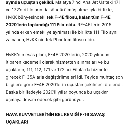
ayında uçuştan çekildi.
Malatya 7’nci Ana Jet Üs’teki 171
ve 172’nci filoların da söndürülmüş olmasıyla birlikte,
HvKK bünyesindeki
tek F-4E filosu, kalan tüm F-4E
2020’lerin toplandığı 111 Filo oldu.
RF-4E’lerin 2015
yılında erken emekliye ayrılması ile birlikte 111 Filo aynı
zamanda, HvKK’nin tek Phantom filosu oldu.
HvKK’nin esas planı, F-4E 2020’lerin, 2020 yılından
itibaren kademeli olarak hizmetten alınmaları ve bu
uçakların, 111, 112, 171 ve 172’nci Filolarda hizmete
girecek F-35A’larla değiştirilmeleri idi. Teyide muhtaç son
bilgilere göre F-4E 2020’lerin uçuştan çekilmesi ötelendi.
Başka bir ifadeyle 2020’li yıllar boyunca bu uçaklar
uçmaya devam edecek gibi görünüyor.
HAVA KUVVETLERİ’NİN BEL KEMİĞİ F-16 SAVAŞ
UÇAKLARI