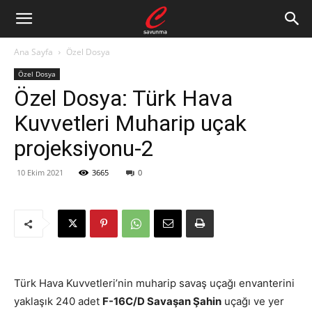
Ana Sayfa
Özel Dosya
Özel Dosya
Özel Dosya: Türk Hava
Kuvvetleri Muharip uçak
projeksiyonu-2
10 Ekim 2021
3665
0
Türk Hava Kuvvetleri’nin muharip savaş uçağı envanterini
yaklaşık 240 adet
F-16C/D Savaşan Şahin
uçağı ve yer