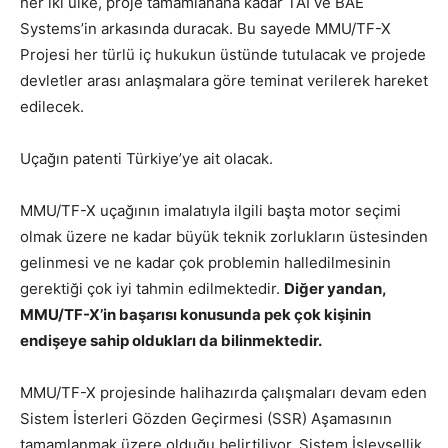
her iki ülke, proje tamamlanana kadar TAI ve BAE
Systems’in arkasında duracak. Bu sayede MMU/TF-X
Projesi her türlü iç hukukun üstünde tutulacak ve projede
devletler arası anlaşmalara göre teminat verilerek hareket
edilecek.
Uçağın patenti Türkiye’ye ait olacak.
MMU/TF-X uçağının imalatıyla ilgili başta motor seçimi
olmak üzere ne kadar büyük teknik zorlukların üstesinden
gelinmesi ve ne kadar çok problemin halledilmesinin
gerektiği çok iyi tahmin edilmektedir.
Diğer yandan,
MMU/TF-X’in başarısı konusunda pek çok kişinin
endişeye sahip oldukları da bilinmektedir.
MMU/TF-X projesinde halihazırda çalışmaları devam eden
Sistem İsterleri Gözden Geçirmesi (SSR) Aşamasının
tamamlanmak üzere olduğu belirtiliyor. Sistem İşlevsellik