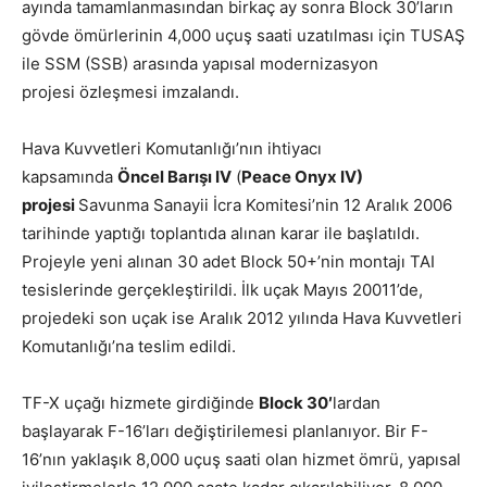
ayında tamamlanmasından birkaç ay sonra Block 30’ların
gövde ömürlerinin 4,000 uçuş saati uzatılması için TUSAŞ
ile SSM (SSB) arasında yapısal modernizasyon
projesi özleşmesi imzalandı.
Hava Kuvvetleri Komutanlığı’nın ihtiyacı
kapsamında
Öncel Barışı IV
(
Peace Onyx IV)
projesi
Savunma Sanayii İcra Komitesi’nin 12 Aralık 2006
tarihinde yaptığı toplantıda alınan karar ile başlatıldı.
Projeyle yeni alınan 30 adet Block 50+’nin montajı TAI
tesislerinde gerçekleştirildi. İlk uçak Mayıs 20011’de,
projedeki son uçak ise Aralık 2012 yılında Hava Kuvvetleri
Komutanlığı’na teslim edildi.
TF-X uçağı hizmete girdiğinde
Block 30′
lardan
başlayarak F-16’ları değiştirilemesi planlanıyor. Bir F-
16’nın yaklaşık 8,000 uçuş saati olan hizmet ömrü, yapısal