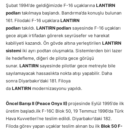
Şubat 1994’de geldiğimizde F-16 uçaklarına
LANTIRN
podları
takılmaya başlandı. Bandırma’da konuşlu bulunan
161. Filodaki F-16 uçaklara
LANTIRN
podları
takıldı.
LANTIRN podları
sayesinde F-16 uçakları
gece alçak irtifadan görerek seyrüsefer ve harekat
kabiliyeti kazandı. Ön gövde altına yerleştirilen
LANTIRN
sistemi
iki ayrı podtan oluşmakta. Sistemlerden biri lazer
ile hedefleme, diğeri de pilota gece görüşü
sunar.
LANTIRN
sayesinde pilotlar gece metreyle bile
sayılamayacak hassaslıkta nokta atışı yapabilir. Daha
sonra Diyarbakır’daki 181. Filoya
da
LANTIRN
modernizasyonu yapıldı.
Öncel Barışı II
(Peace Onyx II)
projesinde Eylül 1995’de ilk
üretim başladı.ilk F-16C Blok 50, 19 Temmuz 1996’da Türk
Hava Kuvvetleri’ne teslim edildi. Diyarbakır’daki 182.
Filoda görev yapan uçaklar teslim alınan bu ilk
Blok 50 F-