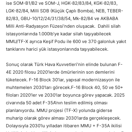
ise SOM-B1/B2 ve SOM-J, HGK-82/83/84, KGK-82/83,
LGK-82/84, Milli SDB (Küçük Çaplı Bomba), NEB, TEBER-
82/83, GBU-10/12/24/31/38/54, Mk-82/84 ve AKBABA
Milli Anti-Radyasyon Füzesi’nden oluşacak. Dahili silah
istasyonlarında 1.000lb’ye kadar silah taşıyabilecek
MMU/TF-X ayrıca Keşif Podu ile 600 ve 370 galonluk yakıt
tanklarını harici yük istasyonlarında taşıyabilecek.
Sonuç olarak Türk Hava Kuvvetleri’nin elinde bulunan F-
4E 2020 filosu 2020’lerde ömürlerinin son demlerini
tüketecek. F-16 Block 30’lar, yapısal modernizasyon ile
muhtemelen 2030’ları görecek.F-16 Block 40, 50 ve 50+
filoları 2020’ler ve 2030’lar boyunca görev yapacak. 2025
civarında 50 adet F-35A’nın teslim edilmiş olması
planlanıyordu. MMU projesi (TF-X) yolunda giderse
muharip olarak görev alması 2030’larda gerçekleşecek.
Dolayısıyla 2030’lu yılladan itibaren MMU + F-35A ikilisi