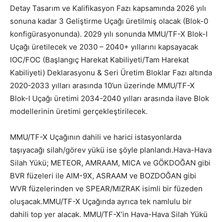
Detay Tasarım ve Kalifikasyon Fazı kapsamında 2026 yılı
sonuna kadar 3 Geliştirme Uçağı üretilmiş olacak (Blok-0
konfigürasyonunda). 2029 yılı sonunda MMU/TF-X Blok-I
Uçağı üretilecek ve 2030 – 2040+ yıllarını kapsayacak
IOC/FOC (Başlangıç Harekat Kabiliyeti/Tam Harekat
Kabiliyeti) Deklarasyonu & Seri Üretim Bloklar Fazı altında
2020-2033 yılları arasında 10’un üzerinde MMU/TF-X
Blok-I Uçağı üretimi 2034-2040 yılları arasında ilave Blok
modellerinin üretimi gerçekleştirilecek.
MMU/TF-X Uçağının dahili ve harici istasyonlarda
taşıyacağı silah/görev yükü ise şöyle planlandı.Hava-Hava
Silah Yükü; METEOR, AMRAAM, MICA ve GÖKDOĞAN gibi
BVR füzeleri ile AIM-9X, ASRAAM ve BOZDOĞAN gibi
WVR füzelerinden ve SPEAR/MIZRAK isimli bir füzeden
oluşacak.MMU/TF-X Uçağında ayrıca tek namlulu bir
dahili top yer alacak. MMU/TF-X’in Hava-Hava Silah Yükü