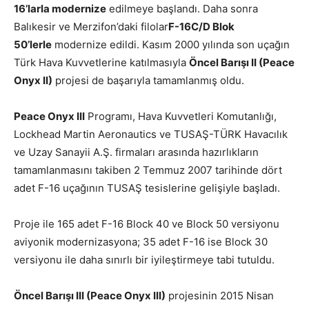
16’larla modernize
edilmeye başlandı. Daha sonra
Balıkesir ve Merzifon’daki filolar
F-16C/D Blok
50’lerle
modernize edildi. Kasım 2000 yılında son uçağın
Türk Hava Kuvvetlerine katılmasıyla
Öncel Barışı II (Peace
Onyx II)
projesi de başarıyla tamamlanmış oldu.
Peace Onyx III
Programı, Hava Kuvvetleri Komutanlığı,
Lockhead Martin Aeronautics ve TUSAŞ-TÜRK Havacılık
ve Uzay Sanayii A.Ş. firmaları arasında hazırlıkların
tamamlanmasını takiben 2 Temmuz 2007 tarihinde dört
adet F-16 uçağının TUSAŞ tesislerine gelişiyle başladı.
Proje ile 165 adet F-16 Block 40 ve Block 50 versiyonu
aviyonik modernizasyona; 35 adet F-16 ise Block 30
versiyonu ile daha sınırlı bir iyileştirmeye tabi tutuldu.
Öncel Barışı III (Peace Onyx III)
projesinin 2015 Nisan