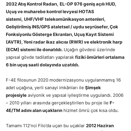
2032 Atış Kontrol Radarı,
EL-OP 976 geniş açılı HUD,
Uçuş ve muharebe kontrol levyesi HOTAS
sistemi,
UHF/VHF telekomünikasyon antenleri,
Geliştirilmiş INS/GPS ataletsel / uydu seyrüsefer, Çok
Fonksiyonlu Gösterge Ekranları, Uçuş Kayıt Sistemi
(AVTR), Yeni radar ikaz alıcısı (RWR) ve elektronik harp
(ECM) sistemi ile donatıldı.
Uçağın gövdesi üzerinde
yapısal gövde tadilatları yapılarak
fiziki ömürleri ortalama
6 bin uçuş saati dolayında uzatıldı.
F-4E filosunun 2020 modernizasyonu uygulanmamış 16
adet uçağına, yerli sanayi imkânları ile
Şimşek
projesiyle
aviyonik ve yapısal iyileştirme uygulandı. 2006
– 2010 yılları arasında gerçekleştirilen bu proje ile
F-
4E/TM adını alan uçakların
hizmet ömrü çok kısa oldu.
Tamamı 112’nci Filo’da uçan bu uçaklar
2012 Haziran