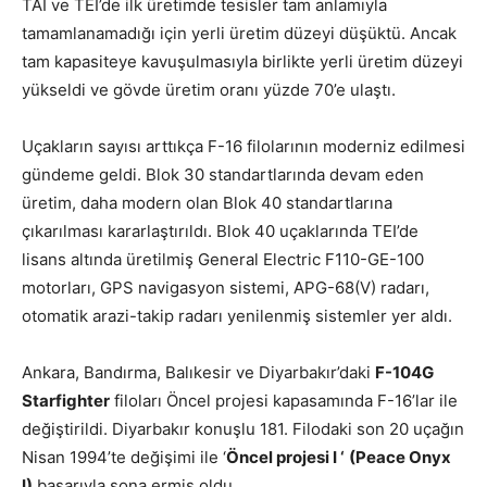
TAI ve TEI’de ilk üretimde tesisler tam anlamıyla
tamamlanamadığı için yerli üretim düzeyi düşüktü. Ancak
tam kapasiteye kavuşulmasıyla birlikte yerli üretim düzeyi
yükseldi ve gövde üretim oranı yüzde 70’e ulaştı.
Uçakların sayısı arttıkça F-16 filolarının moderniz edilmesi
gündeme geldi. Blok 30 standartlarında devam eden
üretim, daha modern olan Blok 40 standartlarına
çıkarılması kararlaştırıldı. Blok 40 uçaklarında TEI’de
lisans altında üretilmiş General Electric F110-GE-100
motorları, GPS navigasyon sistemi, APG-68(V) radarı,
otomatik arazi-takip radarı yenilenmiş sistemler yer aldı.
Ankara, Bandırma, Balıkesir ve Diyarbakır’daki
F-104G
Starfighter
filoları Öncel projesi kapasamında F-16’lar ile
değiştirildi. Diyarbakır konuşlu 181. Filodaki son 20 uçağın
Nisan 1994’te değişimi ile ‘
Öncel projesi I ‘
(Peace Onyx
I)
başarıyla sona ermiş oldu.