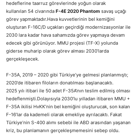
hedeflerine taarruz görevlerinde yoğun olarak
kullanılan 54 civarında
F-4E 2020 Phantom
savaş uçağı
görev yapmaktadır.Hava kuvvetlerinin bel kemiğini
oluşturan F-16C/D uçakları geçirdiği modernizasyonlar ile
2030 lara kadar hava sahamızda görev yapmaya devam
edecek gibi görünüyor. MMU projesi (TF-X) yolunda
giderse muharip olarak görev alması 2030’larda
gerçekleşecek.
F-35A, 2019 – 2020 gibi Türkiye’ye gelmesi planlanmıştı;
2020’de itibaren filoların donatılması başlanacaktı.
2025 yılı itibari ile 50 adet F-35A’nın teslim edilmiş olması
hedeflenmişti.Dolayısıyla 2030’lu yılladan itibaren MMU +
F-35A ikilisi HvKK’nin bel kemiğini oluşturucak, son kalan
F-16’lar da kademeli olarak emekliye ayrılacaktı. Fakat
Türkiye’nin S-400 alımı sebebi ile ABD arasından yaşanan
kriz, bu planlamanın gerçekleşmemesini sebep oldu.