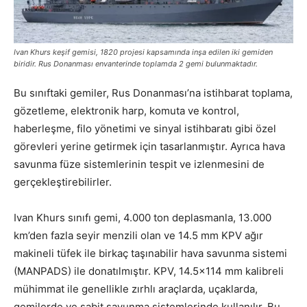
Ivan Khurs keşif gemisi, 1820 projesi kapsamında inşa edilen iki gemiden
biridir. Rus Donanması envanterinde toplamda 2 gemi bulunmaktadır.
Bu sınıftaki gemiler, Rus Donanması’na istihbarat toplama,
gözetleme, elektronik harp, komuta ve kontrol,
haberleşme, filo yönetimi ve sinyal istihbaratı gibi özel
görevleri yerine getirmek için tasarlanmıştır. Ayrıca hava
savunma füze sistemlerinin tespit ve izlenmesini de
gerçekleştirebilirler.
Ivan Khurs sınıfı gemi, 4.000 ton deplasmanla, 13.000
km’den fazla seyir menzili olan ve 14.5 mm KPV ağır
makineli tüfek ile birkaç taşınabilir hava savunma sistemi
(MANPADS) ile donatılmıştır. KPV, 14.5×114 mm kalibreli
mühimmat ile genellikle zırhlı araçlarda, uçaklarda,
gemilerde ve sabit savunma sistemlerinde kullanılır. Bu