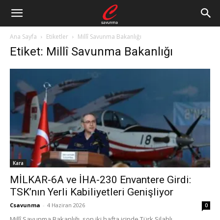
Ana Sayfa
Etiketler
Millî Savunma Bakanlığı
Etiket: Millî Savunma Bakanlığı
Kara
MİLKAR-6A ve İHA-230 Envantere Girdi:
TSK’nın Yerli Kabiliyetleri Genişliyor
Csavunma
-
4 Haziran 2026
0
Millî Savunma Bakanlığı, son iki hafta içinde Türk Silahlı