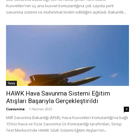
Kuvvetleri'nin üç ana kuvvet komutanlığına çok sayıda yerli
savunma sistemi ve mühimmat teslim edildiğini açıkladı. Bakanlık...
Hava
HAWK Hava Savunma Sistemi Eğitim
Atışları Başarıyla Gerçekleştirildi
Csavunma
-
1 Haziran 2025
0
Millî Savunma Bakanlığı (MSB), Hava Kuvvetleri Komutanlığı’na bağlı
15’inci Hava ve Füze Savunma Üs Komutanlığı tarafından, Sinop
Test Merkezi’nde HAWK Silah Sistemi Eğitim Atışları'nın...