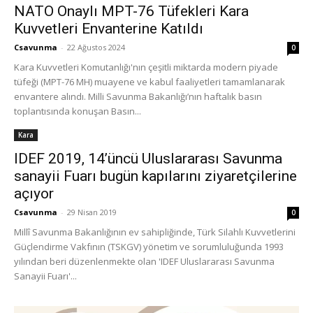
NATO Onaylı MPT-76 Tüfekleri Kara
Kuvvetleri Envanterine Katıldı
Csavunma
-
22 Ağustos 2024
0
Kara Kuvvetleri Komutanlığı'nın çeşitli miktarda modern piyade
tüfeği (MPT-76 MH) muayene ve kabul faaliyetleri tamamlanarak
envantere alındı. Milli Savunma Bakanlığı’nın haftalık basın
toplantısında konuşan Basın...
Kara
IDEF 2019, 14’üncü Uluslararası Savunma
sanayii Fuarı bugün kapılarını ziyaretçilerine
açıyor
Csavunma
-
29 Nisan 2019
0
Millî Savunma Bakanlığının ev sahipliğinde, Türk Silahlı Kuvvetlerini
Güçlendirme Vakfının (TSKGV) yönetim ve sorumluluğunda 1993
yılından beri düzenlenmekte olan 'IDEF Uluslararası Savunma
Sanayii Fuarı'...