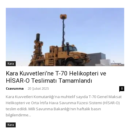
Kara
Kara Kuvvetleri’ne T-70 Helikopteri ve
HİSAR-O Teslimatı Tamamlandı
Csavunma
-
20 Şubat 2025
0
Kara Kuvvetleri Komutanlığı'na muhtelif sayıda T-70 Genel Maksat
Helikopteri ve Orta İrtifa Hava Savunma Füzesi Sistemi (HİSAR-O)
teslim edildi. Milli Savunma Bakanlığı'nın haftalık basın
bilgilendirme...
Kara