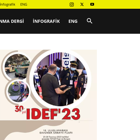
İnfografik
ENG
NMA DERGI
İNFOGRAFIK
ENG