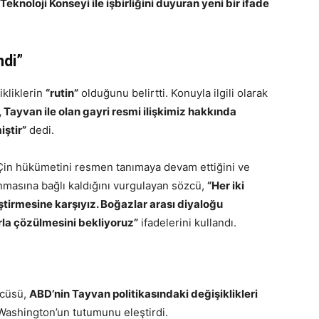
knoloji Konseyi ile işbirliğini duyuran yeni bir ifade
ndi”
ikliklerin
“rutin”
olduğunu belirtti. Konuyla ilgili olarak
u, Tayvan ile olan gayri resmi ilişkimiz hakkında
ştir”
dedi.
in hükümetini resmen tanımaya devam ettiğini ve
unmasına bağlı kaldığını vurgulayan sözcü,
“Her iki
iştirmesine karşıyız. Boğazlar arası diyaloğu
larla çözülmesini bekliyoruz”
ifadelerini kullandı.
zcüsü,
ABD’nin Tayvan politikasındaki değişiklikleri
ashington’un tutumunu eleştirdi.