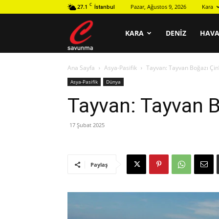
C
27.1
Pazar, Ağustos 9, 2026
Kara
İstanbul
C
KARA
DENIZ
HAV
Ana Sayfa
Asya-Pasifik
Tayvan: Tayvan Boğazı Çin’
savunma
Asya-Pasifik
Dünya
Tayvan: Tayvan Bo
17 Şubat 2025
Paylaş