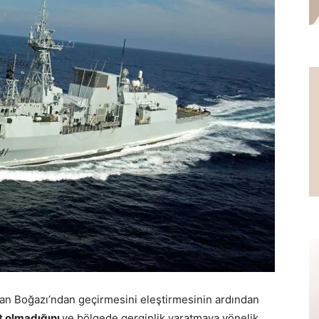
van Boğazı’ndan geçirmesini eleştirmesinin ardından
t olmadığını
ve bölgede gerginlik yaratmaya yönelik