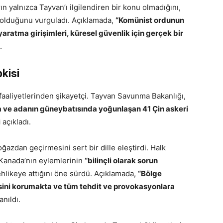
ın yalnızca Tayvan’ı ilgilendiren bir konu olmadığını,
ı olduğunu vurguladı. Açıklamada,
“Komünist ordunun
yaratma girişimleri, küresel güvenlik için gerçek bir
.
pkisi
 faaliyetlerinden şikayetçi. Tayvan Savunma Bakanlığı,
 ve adanın güneybatısında yoğunlaşan 41 Çin askeri
i
açıkladı.
azdan geçirmesini sert bir dille eleştirdi. Halk
 Kanada’nın eylemlerinin
“bilinçli olarak sorun
tehlikeye attığını öne sürdü. Açıklamada,
“Bölge
sini korumakta ve tüm tehdit ve provokasyonlara
anıldı.