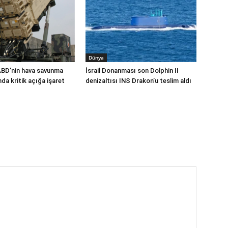
Dünya
ABD’nin hava savunma
İsrail Donanması son Dolphin II
a kritik açığa işaret
denizaltısı INS Drakon’u teslim aldı