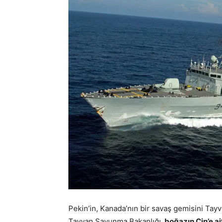
Pekin’in, Kanada’nın bir savaş gemisini Tay
Tayvan Savunma Bakanlığı,
boğazın Çin’e ai