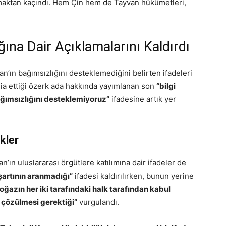
maktan kaçındı. Hem Çin hem de Tayvan hükümetleri,
ına Dair Açıklamalarını Kaldırdı
n’ın bağımsızlığını desteklemediğini belirten ifadeleri
dia ettiği özerk ada hakkında yayımlanan son
“bilgi
ğımsızlığını desteklemiyoruz”
ifadesine artık yer
kler
n uluslararası örgütlere katılımına dair ifadeler de
şartının aranmadığı”
ifadesi kaldırılırken, bunun yerine
oğazın her iki tarafındaki halk tarafından kabul
n çözülmesi gerektiği”
vurgulandı.