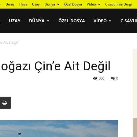
Deniz
Hava
Uzay
Dünya
Özel Dosya
Video
C savunma Dergi
A
UZAY
DÜNYA
ÖZEL DOSYA
VIDEO
C SAVU
e Ait Değil
ğazı Çin’e Ait Değil
330
0