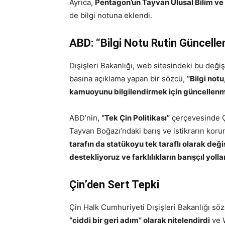
Ayrıca,
Pentagon’un Tayvan Ulusal Bilim ve Te
de bilgi notuna eklendi.
ABD: “Bilgi Notu Rutin Güncelle
Dışişleri Bakanlığı, web sitesindeki bu değiş
basına açıklama yapan bir sözcü,
“Bilgi not
kamuoyunu bilgilendirmek için güncellenmi
ABD’nin,
“Tek Çin Politikası”
çerçevesinde Ç
Tayvan Boğazı’ndaki barış ve istikrarın kor
tarafın da statükoyu tek taraflı olarak değ
destekliyoruz ve farklılıkların barışçıl yol
Çin’den Sert Tepki
Çin Halk Cumhuriyeti Dışişleri Bakanlığı sö
“ciddi bir geri adım” olarak nitelendirdi
ve W