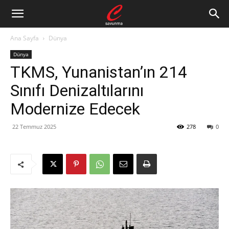
Ana Sayfa
Dünya
Dünya
TKMS, Yunanistan’ın 214
Sınıfı Denizaltılarını
Modernize Edecek
22 Temmuz 2025
278
0