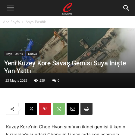
Ana Sayfa
Asya-Pasifik
Asya-Pasifik
Dünya
Yeni Kuzey Kore Savaş Gemisi Suya İnişte
Yan Yattı
23 Mayıs 2025
259
0
Kuzey Kore’nin Choe Hyon sınıfının ikinci gemisi ülkenin
kuzeydoğusundaki Chongjin Limanı’nda son aşamaya