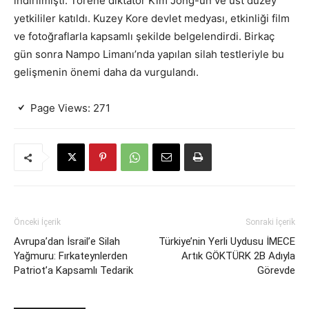
indirilmişti. Törene diktatör Kim Jong-un ve üst düzey
yetkililer katıldı. Kuzey Kore devlet medyası, etkinliği film
ve fotoğraflarla kapsamlı şekilde belgelendirdi. Birkaç
gün sonra Nampo Limanı’nda yapılan silah testleriyle bu
gelişmenin önemi daha da vurgulandı.
Page Views:
271
Önceki İçerik
Sonraki İçerik
Avrupa’dan İsrail’e Silah
Türkiye’nin Yerli Uydusu İMECE
Yağmuru: Fırkateynlerden
Artık GÖKTÜRK 2B Adıyla
Patriot’a Kapsamlı Tedarik
Görevde