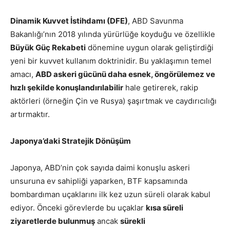
Dinamik Kuvvet İstihdamı (DFE)
, ABD Savunma
Bakanlığı’nın 2018 yılında yürürlüğe koyduğu ve özellikle
Büyük Güç Rekabeti
dönemine uygun olarak geliştirdiği
yeni bir kuvvet kullanım doktrinidir. Bu yaklaşımın temel
amacı,
ABD askeri gücünü daha esnek, öngörülemez ve
hızlı şekilde konuşlandırılabilir
hale getirerek, rakip
aktörleri (örneğin Çin ve Rusya) şaşırtmak ve caydırıcılığı
artırmaktır.
Japonya’daki Stratejik Dönüşüm
Japonya, ABD’nin çok sayıda daimi konuşlu askeri
unsuruna ev sahipliği yaparken, BTF kapsamında
bombardıman uçaklarını ilk kez uzun süreli olarak kabul
ediyor. Önceki görevlerde bu uçaklar
kısa süreli
ziyaretlerde bulunmuş
ancak
sürekli