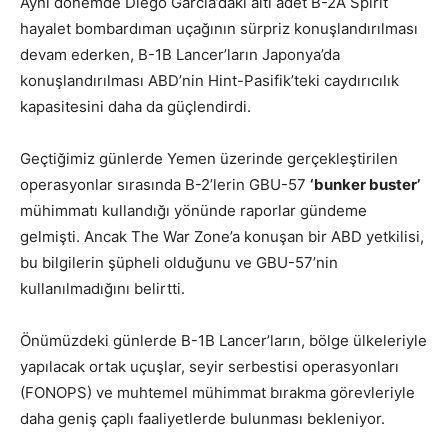
Aynı dönemde Diego Garcia’daki altı adet B-2A Spirit
hayalet bombardıman uçağının sürpriz konuşlandırılması
devam ederken, B-1B Lancer’ların Japonya’da
konuşlandırılması ABD’nin Hint-Pasifik’teki caydırıcılık
kapasitesini daha da güçlendirdi.
Geçtiğimiz günlerde Yemen üzerinde gerçekleştirilen
operasyonlar sırasında B-2’lerin GBU-57
‘bunker buster’
mühimmatı kullandığı yönünde raporlar gündeme
gelmişti. Ancak The War Zone’a konuşan bir ABD yetkilisi,
bu bilgilerin şüpheli olduğunu ve GBU-57’nin
kullanılmadığını belirtti.
Önümüzdeki günlerde B-1B Lancer’ların, bölge ülkeleriyle
yapılacak ortak uçuşlar, seyir serbestisi operasyonları
(FONOPS) ve muhtemel mühimmat bırakma görevleriyle
daha geniş çaplı faaliyetlerde bulunması bekleniyor.