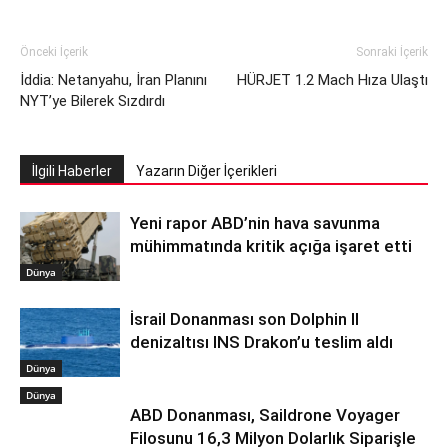
Önceki İçerik
Sonraki İçerik
İddia: Netanyahu, İran Planını
HÜRJET 1.2 Mach Hıza Ulaştı
NYT’ye Bilerek Sızdırdı
İlgili Haberler
Yazarın Diğer İçerikleri
Yeni rapor ABD’nin hava savunma
mühimmatında kritik açığa işaret etti
Dünya
İsrail Donanması son Dolphin II
denizaltısı INS Drakon’u teslim aldı
Dünya
Dünya
ABD Donanması, Saildrone Voyager
Filosunu 16,3 Milyon Dolarlık Siparişle