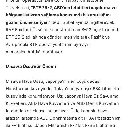
Filonun Operasyon Direktörü Yarbay Christopher
Travelstead,
“BTF 25-2, ABD’nin tehditleri caydırma ve
bölgesel istikrarı sağlama konusundaki kararlılığını
gözler önüne seriyor,”
dedi. Şubat ayında İngiltere’deki
RAF Fairford Üssü’ne konuşlandırılan B-52 uçaklarının da
BTF 25-2 adı altında gönderilmesiyle artık Pasifik ve
Avrupa’daki BTF operasyonlarının ayrı ayrı
numaralandırıldığı görülüyor.
Misawa Üssü’nün Önemi
Misawa Hava Üssü, Japonya’nın en büyük adası
Honshu’nun kuzeyinde, Tokyo’nun yaklaşık 684 kilometre
kuzeyinde konumlanıyor. Üs; Japonya Hava Öz Savunma
Kuvvetleri, ABD Hava Kuvvetleri ve ABD Deniz Kuvvetleri
tarafından ortaklaşa kullanılıyor. Üste konuşlu hava
araçları arasında ABD Donanmasına ait P-8A Poseidon’lar,
iki F-16 filosu, Japon Mitsubishi F-2’ler, F-35 Lightning