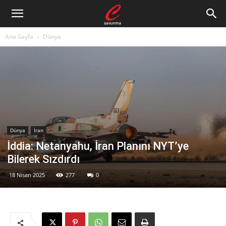
Ana Sayfa
Dünya
Dünya
İran
İddia: Netanyahu, İran Planını NYT’ye
Bilerek Sızdırdı
18 Nisan 2025
277
0