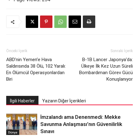
Önceki İçerik
Sonraki İçerik
ABD’nin Yemen’e Hava
B-1B Lancer Japonya’da:
Saldırısında 38 Ölü, 102 Yaralı:
Ülkeye İlk Kez Uzun Süreli
En Ölümcül Operasyonlardan
Bombardıman Görev Gücü
Biri
Konuşlanıyor
İlgili Haberler
Yazarın Diğer İçerikleri
İmzalandı ama Denenmedi: Mekke
Savunma Anlaşması’nın Güvenilirlik
Sınavı
Dünya