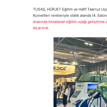
TUSAŞ, HÜRJET Eğitim ve Hafif Taarruz Uçağ
Kuvvetleri renkleriyle statik alanda (4. Salon
arasında imzalanan eğitim uçağı geliştirme 
da artırdı.