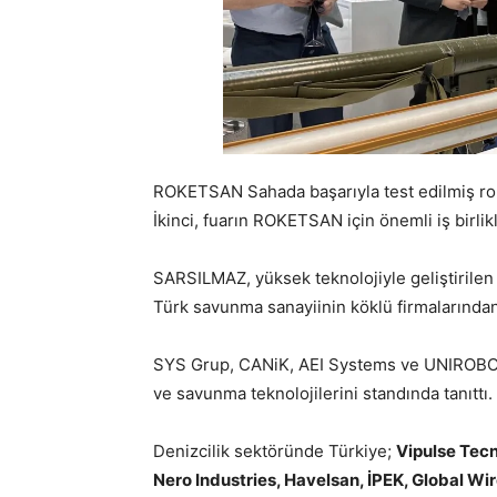
ROKETSAN Sahada başarıyla test edilmiş ro
İkinci, fuarın ROKETSAN için önemli iş birlikl
SARSILMAZ, yüksek teknolojiyle geliştirilen
Türk savunma sanayiinin köklü firmalarından b
SYS Grup, CANiK, AEI Systems ve UNIROBOTIC
ve savunma teknolojilerini standında tanıttı.
Denizcilik sektöründe Türkiye;
Vipulse Tecn
Nero Industries, Havelsan, İPEK, Global W