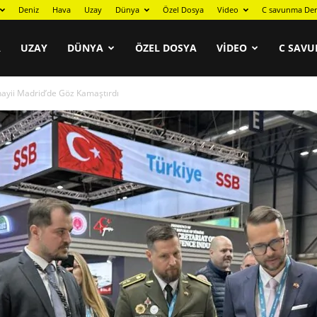
Deniz
Hava
Uzay
Dünya
Özel Dosya
Video
C savunma Der
A
UZAY
DÜNYA
ÖZEL DOSYA
VIDEO
C SAVU
ayii Madrid’de Göz Kamaştırdı