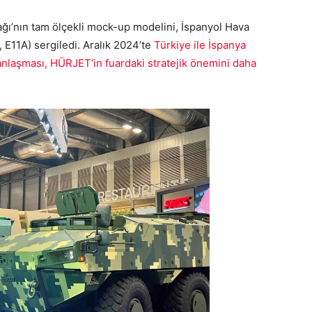
ı’nın tam ölçekli mock-up modelini, İspanyol Hava
, E11A) sergiledi. Aralık 2024’te
Türkiye ile İspanya
anlaşması, HÜRJET’in fuardaki stratejik önemini daha