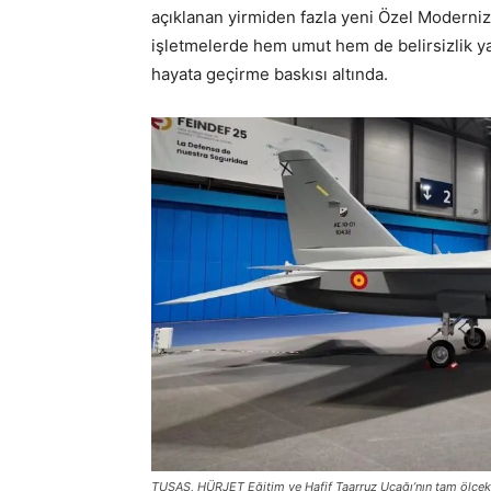
açıklanan yirmiden fazla yeni Özel Moderni
işletmelerde hem umut hem de belirsizlik ya
hayata geçirme baskısı altında.
TUSAŞ, HÜRJET Eğitim ve Hafif Taarruz Uçağı’nın tam ölçekli