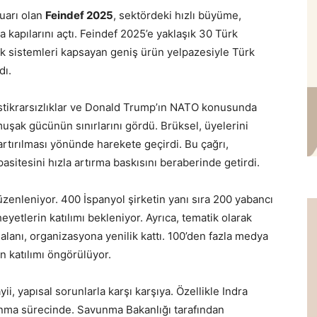
uarı olan
Feindef 2025
, sektördeki hızlı büyüme,
da kapılarını açtı. Feindef 2025’e yaklaşık 30 Türk
onik sistemleri kapsayan geniş ürün yelpazesiyle Türk
dı.
 istikrarsızlıklar ve Donald Trump’ın NATO konusunda
umuşak gücünün sınırlarını gördü. Brüksel, üyelerini
artırılması yönünde harekete geçirdi. Bu çağrı,
asitesini hızla artırma baskısını beraberinde getirdi.
üzenleniyor. 400 İspanyol şirketin yanı sıra 200 yabancı
heyetlerin katılımı bekleniyor. Ayrıca, tematik olarak
i alanı, organizasyona yenilik kattı. 100’den fazla medya
n katılımı öngörülüyor.
, yapısal sorunlarla karşı karşıya. Özellikle Indra
lanma sürecinde. Savunma Bakanlığı tarafından