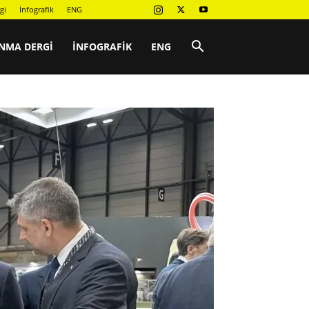
gi
İnfografik
ENG
NMA DERGI
İNFOGRAFIK
ENG