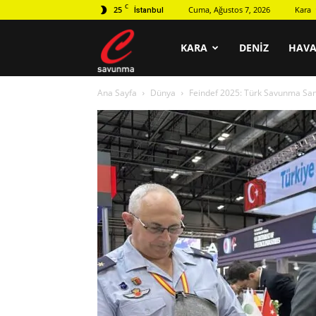
C
25
Cuma, Ağustos 7, 2026
Kara
İstanbul
C
KARA
DENIZ
HAV
Ana Sayfa
Dünya
Feindef 2025: Türk Savunma San
savunma