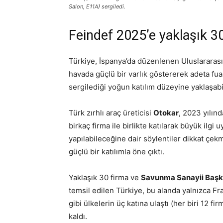
Salon, E11A) sergiledi.
Feindef 2025’e yaklaşık 30
Türkiye, İspanya’da düzenlenen Uluslararas
havada güçlü bir varlık göstererek adeta fu
sergilediği yoğun katılım düzeyine yaklaşabi
Türk zırhlı araç üreticisi
Otokar
, 2023 yılın
birkaç firma ile birlikte katılarak büyük ilg
yapılabileceğine dair söylentiler dikkat çek
güçlü bir katılımla öne çıktı.
Yaklaşık 30 firma ve
Savunma Sanayii Başka
temsil edilen Türkiye, bu alanda yalnızca Fra
gibi ülkelerin üç katına ulaştı (her biri 12 fi
kaldı.