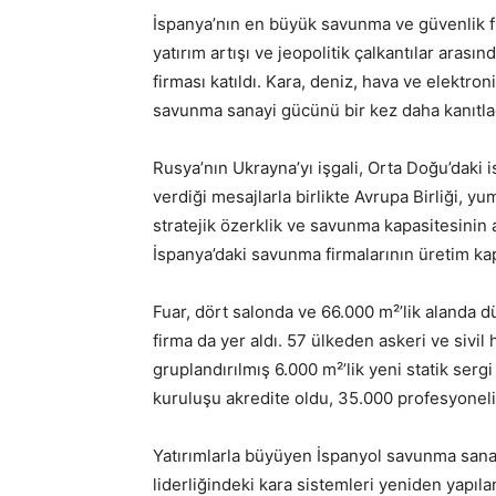
İspanya’nın en büyük savunma ve güvenlik f
yatırım artışı ve jeopolitik çalkantılar arasın
firması katıldı. Kara, deniz, hava ve elektr
savunma sanayi gücünü bir kez daha kanıtla
Rusya’nın Ukrayna’yı işgali, Orta Doğu’daki
verdiği mesajlarla birlikte Avrupa Birliği, y
stratejik özerklik ve savunma kapasitesinin 
İspanya’daki savunma firmalarının üretim kap
Fuar, dört salonda ve 66.000 m²’lik alanda d
firma da yer aldı. 57 ülkeden askeri ve sivil 
gruplandırılmış 6.000 m²’lik yeni statik serg
kuruluşu akredite oldu, 35.000 profesyoneli
Yatırımlarla büyüyen İspanyol savunma sanayii
liderliğindeki kara sistemleri yeniden yapı