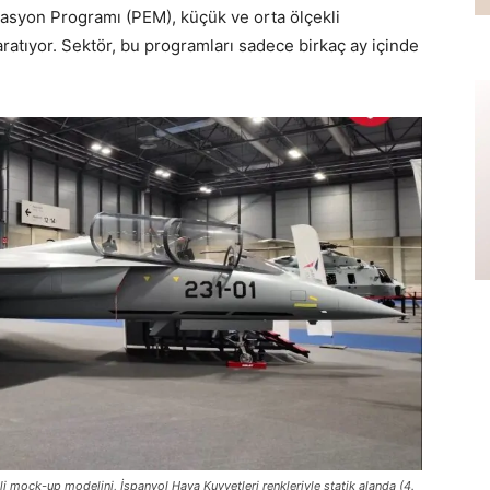
zasyon Programı (PEM), küçük ve orta ölçekli
ratıyor. Sektör, bu programları sadece birkaç ay içinde
 mock-up modelini, İspanyol Hava Kuvvetleri renkleriyle statik alanda (4.