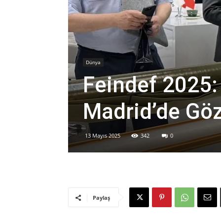
Dünya
Feindef 2025:
Madrid’de Göz
13 Mayıs 2025
342
0
Paylaş