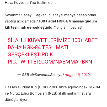
Hava Kuvvetleri’ne teslim edildi.
Savunma Sanayii Başkanlığı sosyal medya hesabından
yaptığı açıklamada
,” 100+ adet HGK-84 hassas güdüm
kiti teslimatı gerçekleştirildi.”
bilgisini paylaştı.
SILAHLI KUVVETLERIMIZE 100+ ADET
DAHA HGK-84 TESLIMATI
GERÇEKLEŞTIRDIK.
PIC.TWITTER.COM/NAEMMAPBKN
— SSB (@SavunmaSanayii)
August 6, 2019
Hassas Güdüm Kiti (HGK) 2.000 libre ağırlığındaki Mk-84
ve Nüfuz Edici Bombaları (NEB) akıllı mühimmatlara
dönüştürüyor.