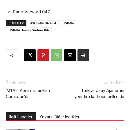
Page Views:
1.047
ETIKETLER
ASELSAN HGK-84
HGK-84
HGK-84 Hassas Güdüm Kiti
Önceki İçerik
Sonraki İçerik
‘M1A2’ Abrams tankları
Türkiye Uzay Ajansı’nın
Gürcistan’da..
yönetim kadrosu belli oldu
İlgili Haberler
Yazarın Diğer İçerikleri