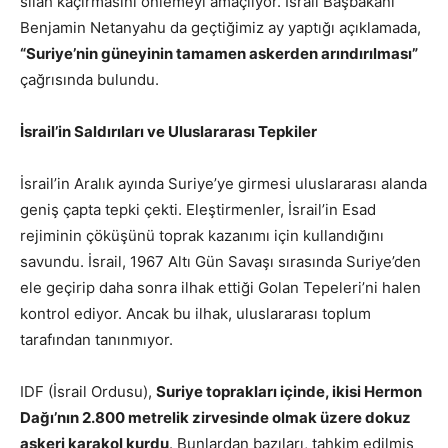
silah kaçırmasını önlemeyi amaçlıyor. İsrail Başbakanı
Benjamin Netanyahu da geçtiğimiz ay yaptığı açıklamada,
“Suriye’nin güneyinin tamamen askerden arındırılması”
çağrısında bulundu.
İsrail’in Saldırıları ve Uluslararası Tepkiler
İsrail’in Aralık ayında Suriye’ye girmesi uluslararası alanda
geniş çapta tepki çekti. Eleştirmenler, İsrail’in Esad
rejiminin çöküşünü toprak kazanımı için kullandığını
savundu. İsrail, 1967 Altı Gün Savaşı sırasında Suriye’den
ele geçirip daha sonra ilhak ettiği Golan Tepeleri’ni halen
kontrol ediyor. Ancak bu ilhak, uluslararası toplum
tarafından tanınmıyor.
IDF (İsrail Ordusu),
Suriye toprakları içinde, ikisi Hermon
Dağı’nın 2.800 metrelik zirvesinde olmak üzere dokuz
askeri karakol kurdu
. Bunlardan bazıları, tahkim edilmiş