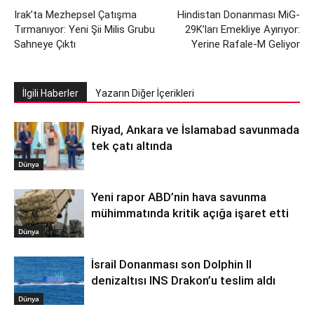
Irak’ta Mezhepsel Çatışma
Hindistan Donanması MiG-
Tırmanıyor: Yeni Şii Milis Grubu
29K’ları Emekliye Ayırıyor:
Sahneye Çıktı
Yerine Rafale-M Geliyor
İlgili Haberler
Yazarın Diğer İçerikleri
Riyad, Ankara ve İslamabad savunmada
tek çatı altında
Dünya
Yeni rapor ABD’nin hava savunma
mühimmatında kritik açığa işaret etti
Dünya
İsrail Donanması son Dolphin II
denizaltısı INS Drakon’u teslim aldı
Dünya