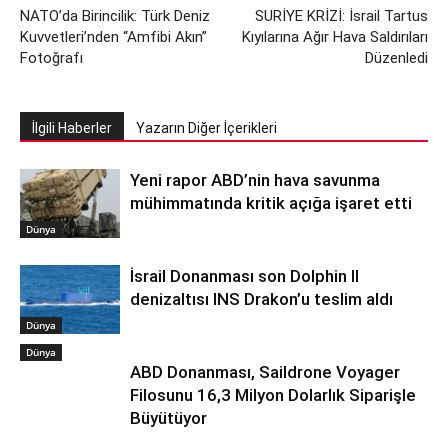
NATO’da Birincilik: Türk Deniz
SURİYE KRİZİ: İsrail Tartus
Kuvvetleri’nden “Amfibi Akın”
Kıyılarına Ağır Hava Saldırıları
Fotoğrafı
Düzenledi
İlgili Haberler
Yazarın Diğer İçerikleri
Yeni rapor ABD’nin hava savunma
mühimmatında kritik açığa işaret etti
Dünya
İsrail Donanması son Dolphin II
denizaltısı INS Drakon’u teslim aldı
Dünya
Dünya
ABD Donanması, Saildrone Voyager
Filosunu 16,3 Milyon Dolarlık Siparişle
Büyütüyor