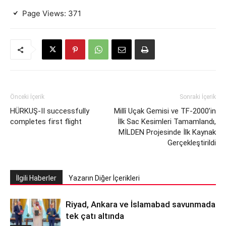
Page Views:
371
Önceki İçerik
Sonraki İçerik
HÜRKUŞ-II successfully
Millî Uçak Gemisi ve TF-2000’in
completes first flight
İlk Sac Kesimleri Tamamlandı,
MİLDEN Projesinde İlk Kaynak
Gerçekleştirildi
İlgili Haberler
Yazarın Diğer İçerikleri
Riyad, Ankara ve İslamabad savunmada
tek çatı altında