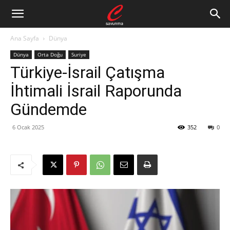
Ana Sayfa
Dünya
Dünya
Orta Doğu
Suriye
Türkiye-İsrail Çatışma
İhtimali İsrail Raporunda
Gündemde
6 Ocak 2025
352
0