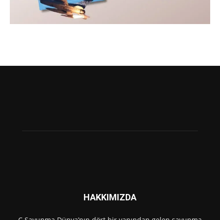
HAKKIMIZDA
C Savunma Dünya’nın dört bir yanından gelen savunma