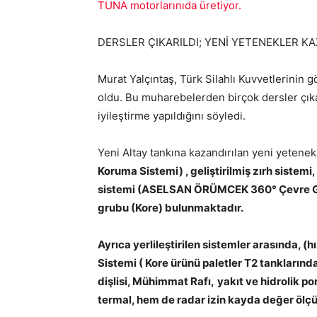
TUNA motorlarınıda üretiyor.
DERSLER ÇIKARILDI; YENİ YETENEKLER K
Murat Yalçıntaş, Türk Silahlı Kuvvetlerinin
oldu. Bu muharebelerden birçok dersler çıka
iyileştirme yapıldığını söyledi.
Yeni Altay tankına kazandırılan yeni yetene
Koruma Sistemi) , geliştirilmiş zırh sistemi
sistemi (ASELSAN ÖRÜMCEK 360° Çevre Gö
grubu (Kore) bulunmaktadır.
Ayrıca yerlileştirilen sistemler arasında, (h
Sistemi ( Kore ürünü paletler T2 tanklarında
dişlisi, Mühimmat Rafı,
yakıt ve hidrolik p
termal, hem de radar izin kayda değer ölçüde