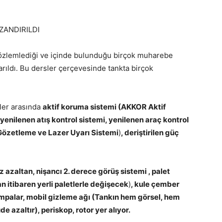
AZANDIRILDI
 gözlemlediği ve içinde bulunduğu birçok muharebe
rıldı. Bu dersler çerçevesinde tankta birçok
kler arasında
aktif koruma sistemi (AKKOR Aktif
, yenilenen atış kontrol sistemi, yenilenen araç kontrol
zetleme ve Lazer Uyarı Sistemi
)
, deriştirilen güç
ız azaltan, nişancı 2. derece görüş sistemi , palet
n itibaren yerli paletlerle değişecek
)
, kule çember
ompalar, mobil gizleme ağı (Tankın hem görsel, hem
 azaltır), periskop, rotor yer alıyor.