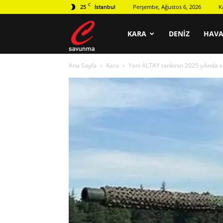
C
25
Perşembe, Ağustos 6, 2026
K
İstanbul
C
KARA
DENIZ
HAV
Ana Sayfa
Kara
Yeni ALTAY tankının 2025 yılında 
savunma