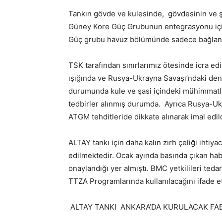
Tankın gövde ve kulesinde, gövdesinin ve ş
Güney Kore Güç Grubunun entegrasyonu için
Güç grubu havuz bölümünde sadece bağlantı 
TSK tarafından sınırlarımız ötesinde icra ed
ışığında ve Rusya-Ukrayna Savaşı’ndaki dene
durumunda kule ve şasi içindeki mühimmatla
tedbirler alınmış durumda. Ayrıca Rusya-U
ATGM tehditleride dikkate alınarak imal edild
ALTAY tankı için daha kalın zırh çeliği ihtiya
edilmektedir. Ocak ayında basında çıkan hab
onaylandığı yer almıştı. BMC yetkilileri ted
TTZA Programlarında kullanılacağını ifade et
ALTAY TANKI ANKARA’DA KURULACAK FA