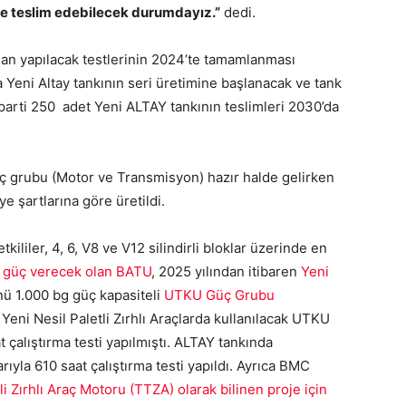
ine teslim edebilecek durumdayız.”
dedi.
ından yapılacak testlerinin 2024’te tamamlanması
 Yeni Altay tankının seri üretimine başlanacak ve tank
k parti 250 adet Yeni ALTAY tankının teslimleri 2030’da
ç grubu (Motor ve Transmisyon) hazır halde gelirken
 şartlarına göre üretildi.
kililer, 4, 6, V8 ve V12 silindirli bloklar üzerinde en
a güç verecek olan BATU
, 2025 yılından itibaren
Yeni
 1.000 bg güç kapasiteli
UTKU Güç Grubu
 Yeni Nesil Paletli Zırhlı Araçlarda kullanılacak UTKU
 çalıştırma testi yapılmıştı. ALTAY tankında
ıyla 610 saat çalıştırma testi yapıldı. Ayrıca BMC
li Zırhlı Araç Motoru (TTZA) olarak bilinen proje için