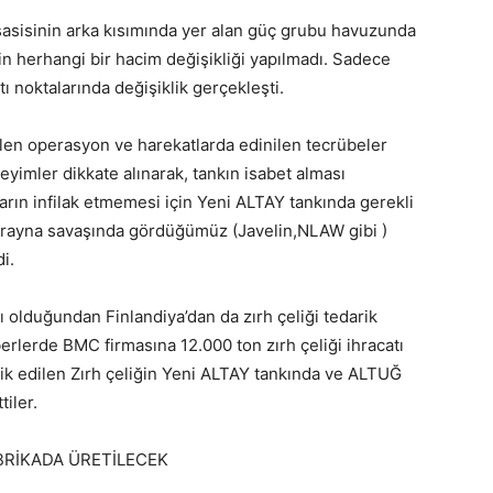
asisinin arka kısımında yer alan güç grubu havuzunda
 herhangi bir hacim değişikliği yapılmadı. Sadece
noktalarında değişiklik gerçekleşti.
ilen operasyon ve harekatlarda edinilen tecrübeler
yimler dikkate alınarak, tankın isabet alması
rın infilak etmemesi için Yeni ALTAY tankında gerekli
krayna savaşında gördüğümüz (Javelin,NLAW gibi )
i.
cı olduğundan Finlandiya’dan da zırh çeliği tedarik
erlerde BMC firmasına 12.000 ton zırh çeliği ihracatı
arik edilen Zırh çeliğin Yeni ALTAY tankında ve ALTUĞ
tiler.
BRİKADA ÜRETİLECEK