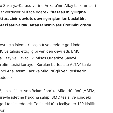
e Sakarya-Karasu yerine Ankara’nın Altay tankının seri
ar verdiklerini ifade ederek,
“Karasu 49 yıllığına
i arazinin devlete devri için işlemleri başlattık.
azi satın aldık, Altay tankının seri üretimini orada
vri için işlemleri başlattı ve devlete geri iade
MC’ye tahsis ettiği gibi yeniden devr etti. BMC
Uzay ve Havacılık İhtisas Organize Sanayi
üretim tesisi kuruyor. Kurulan bu tesiste ALTAY tankı
1’inci Ana Bakım Fabrika Müdürlüğü yeni tesislerin
m edecek.
’na ait 1’inci Ana Bakım Fabrika Müdürlüğünü (ABFM)
üreyle işletme hakkına sahip. BMC tesisi ve içindeki
ri teslim edecek. Tesisteki tüm faaliyetler 120 kişilik
or.