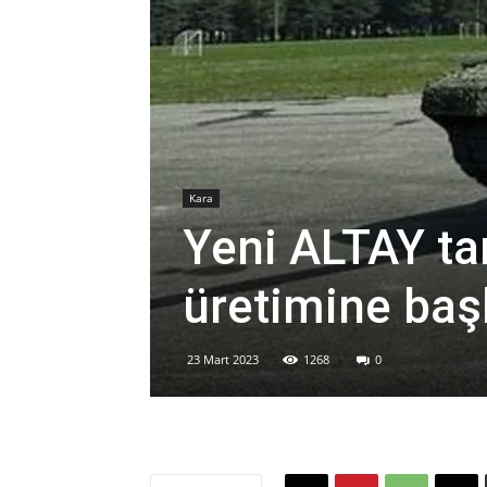
Kara
Yeni ALTAY tan
üretimine baş
23 Mart 2023
1268
0