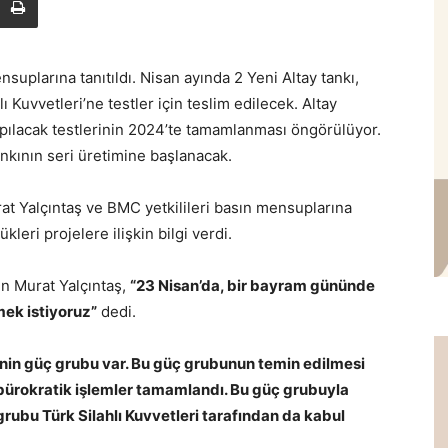
uplarına tanıtıldı. Nisan ayında 2 Yeni Altay tankı,
 Kuvvetleri’ne testler için teslim edilecek. Altay
yapılacak testlerinin 2024’te tamamlanması öngörülüyor.
nkının seri üretimine başlanacak.
at Yalçıntaş ve BMC yetkilileri basın mensuplarına
leri projelere ilişkin bilgi verdi.
en Murat Yalçıntaş,
“23 Nisan’da, bir bayram gününde
tmek istiyoruz”
dedi.
nin güç grubu var. Bu güç grubunun temin edilmesi
ı, bürokratik işlemler tamamlandı. Bu güç grubuyla
ç grubu Türk Silahlı Kuvvetleri tarafından da kabul