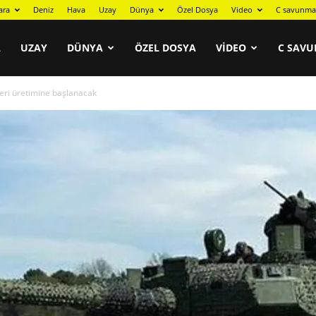
ara
Deniz
Hava
Uzay
Dünya
Özel Dosya
Video
C savunma
A
UZAY
DÜNYA
ÖZEL DOSYA
VIDEO
C SAVU
seri üretimine başlanacak