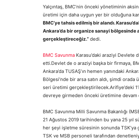
Yalçıntaş, BMC’nin önceki yönetiminin aksin
üretimi için daha uygun yer bir olduğuna kar
BMC’ye tahsis edilmiş bir alandı. Karasu’dak
Ankara’da bir organize sanayi bölgesinde ar
gerçekleştireceğiz.”
dedi.
BMC Savunma
Karasu’daki araziyi Devlete de
etti.Devlet de o araziyi başka bir firmaya, B
Ankara’da TUSAŞ’ın hemen yanındaki Ankara 
Bölgesi’nde bir arsa satın aldı, şimdi orada 
seri üretimi gerçekleştirilecek.Arifiye’deki 
devreye girmeden önceki üretimine deva
BMC Savunma Milli Savunma Bakanlığı (MSB)
21 Ağustos 2019 tarihinden bu yana 25 yıl s
her şeyi işletme süresinin sonunda TSK’ya ge
TSK ve MSB personeli tarafından denetleniy