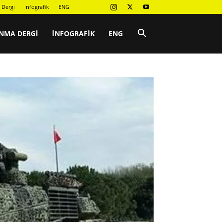
 Dergi
İnfografik
ENG
NMA DERGI
İNFOGRAFIK
ENG