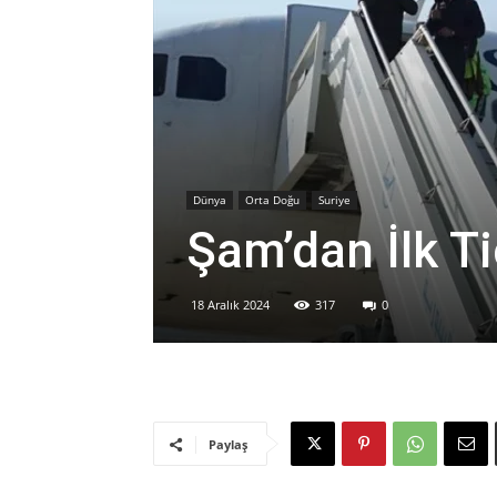
Dünya
Orta Doğu
Suriye
Şam’dan İlk T
18 Aralık 2024
317
0
Paylaş