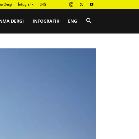
a Dergi
İnfografik
ENG
NMA DERGI
İNFOGRAFIK
ENG