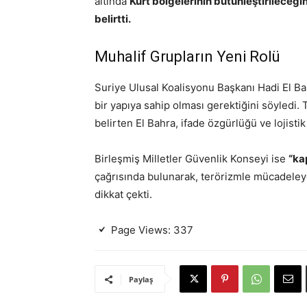
altında
Kürt bölgelerinin bütünleştirileceği
belirtti.
Muhalif Grupların Yeni Rolü
Suriye Ulusal Koalisyonu Başkanı Hadi El Ba
bir yapıya sahip olması gerektiğini söyledi.
belirten El Bahra, ifade özgürlüğü ve lojisti
Birleşmiş Milletler Güvenlik Konseyi ise
“ka
çağrısında bulunarak, terörizmle mücadeley
dikkat çekti.
Page Views:
337
Paylaş