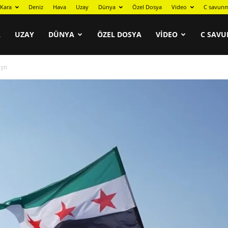
Kara
Deniz
Hava
Uzay
Dünya
Özel Dosya
Video
C savunm
A
UZAY
DÜNYA
ÖZEL DOSYA
VIDEO
C SAVU
şti