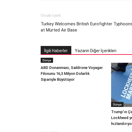
Önceki İçerik
Turkey Welcomes British Eurofighter Typhoon
at Mürted Air Base
İlgili Haberler
Yazarın Diğer İçerikleri
Dünya
ABD Donanması, Saildrone Voyager
Filosunu 16,3 Milyon Dolarlık
Siparişle Büyütüyor
Dünya
Trump’ın Çi
Lockheed yer
hızlandırıyo