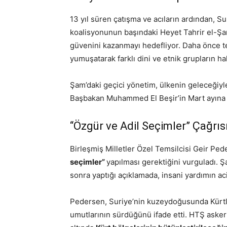
13 yıl süren çatışma ve acıların ardından, Su
koalisyonunun başındaki Heyet Tahrir el-Şa
güvenini kazanmayı hedefliyor. Daha önce t
yumuşatarak farklı dini ve etnik grupların ha
Şam’daki geçici yönetim, ülkenin geleceğiyle
Başbakan Muhammed El Beşir’in Mart ayına k
“Özgür ve Adil Seçimler” Çağrıs
Birleşmiş Milletler Özel Temsilcisi Geir Pe
seçimler”
yapılması gerektiğini vurguladı. 
sonra yaptığı açıklamada, insani yardımın aci
Pedersen, Suriye’nin kuzeydoğusunda Kürtle
umutlarının sürdüğünü ifade etti. HTŞ askeri