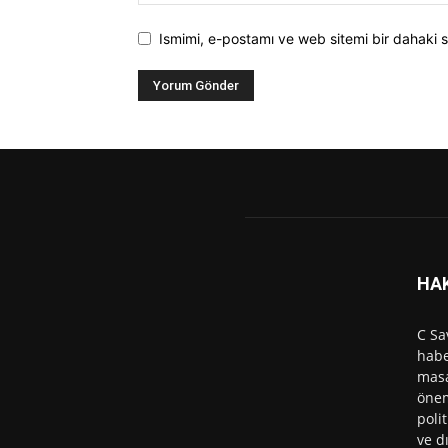
Ismimi, e-postamı ve web sitemi bir dahaki s
HA
C Sa
habe
masa
önem
polit
ve d