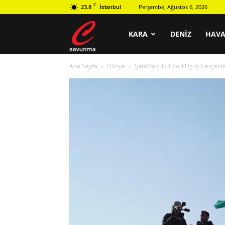
C
23.8
Perşembe, Ağustos 6, 2026
İstanbul
C
KARA
DENIZ
HAV
Ana Sayfa
Dünya
Şam’dan İlk Ticari Uçuş Gerçekle
savunma