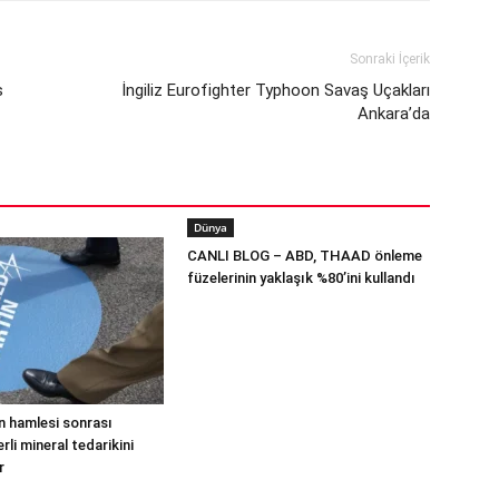
Sonraki İçerik
s
İngiliz Eurofighter Typhoon Savaş Uçakları
Ankara’da
Dünya
CANLI BLOG – ABD, THAAD önleme
füzelerinin yaklaşık %80’ini kullandı
n hamlesi sonrası
li mineral tedarikini
r