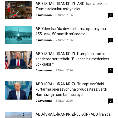
ABD-İSRAİL-İRAN KRİZİ- ABD-İran ateşkesi:
Trump saldırıları askıya aldı
Csavunma
-
8 Nisan 2026
0
ABD’den İran’da dev kurtarma operasyonu:
155 uçak, 50 saatlik mücadele
Csavunma
-
7 Nisan 2026
0
ABD-İSRAİL-İRAN KRİZİ-Trump’tan İran’a son
saatlerde sert tehdit: “Bu gece bir medeniyet
yok olabilir”
Csavunma
-
7 Nisan 2026
0
ABD-İSRAİL-İRAN KRİZİ- Trump: İran’daki
kurtarma operasyonuna orduda itiraz vardı;
Hürmüz için son tarih sürüyor
Csavunma
-
6 Nisan 2026
0
ABD-İSRAİL-İRAN KRİZİ-36.GÜN- ABD, İran’da