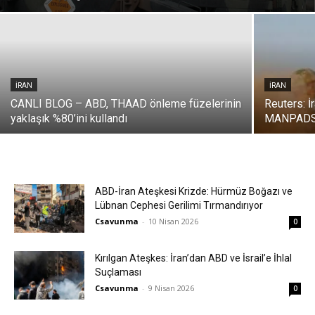
İRAN
İRAN
CANLI BLOG – ABD, THAAD önleme füzelerinin
Reuters: İ
yaklaşık %80’ini kullandı
MANPADS t
ABD-İran Ateşkesi Krizde: Hürmüz Boğazı ve
Lübnan Cephesi Gerilimi Tırmandırıyor
Csavunma
-
10 Nisan 2026
0
Kırılgan Ateşkes: İran’dan ABD ve İsrail’e İhlal
Suçlaması
Csavunma
-
9 Nisan 2026
0