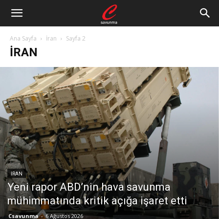
Ana Sayfa
İran
Sayfa 2
İRAN
İRAN
Yeni rapor ABD’nin hava savunma
mühimmatında kritik açığa işaret etti
Csavunma
-
6 Ağustos 2026