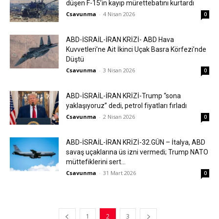
düşen F-15’in kayıp mürettebatını kurtardı
Csavunma
-
4 Nisan 2026
0
ABD-İSRAİL-İRAN KRİZİ- ABD Hava
Kuvvetleri’ne Ait İkinci Uçak Basra Körfezi’nde
Düştü
Csavunma
-
3 Nisan 2026
0
ABD-İSRAİL-İRAN KRİZİ-Trump “sona
yaklaşıyoruz” dedi, petrol fiyatları fırladı
Csavunma
-
2 Nisan 2026
0
ABD-İSRAİL-İRAN KRİZİ-32.GÜN – İtalya, ABD
savaş uçaklarına üs izni vermedi; Trump NATO
müttefiklerini sert...
Csavunma
-
31 Mart 2026
0
1
2
3