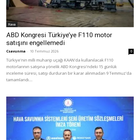
Hava
ABD Kongresi Türkiye’ye F110 motor
satışını engellemedi
Csavunma
-
10 Temmuz 2026
0
Türkiye'nin milli muharip uçağı KAAN'da kullanılacak F110
motorlarının satışına yönelik ABD Kongresi'ndeki 15 günlük
inceleme süresi, satışı durduran bir karar alınmadan 9 Temmuz'da
tamamlandı....