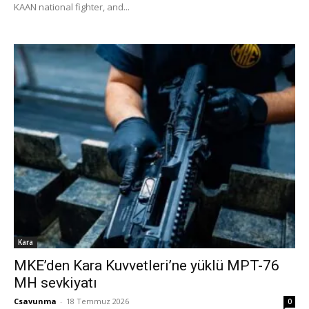
KAAN national fighter, and...
Kara
MKE’den Kara Kuvvetleri’ne yüklü MPT-76
MH sevkiyatı
Csavunma
-
18 Temmuz 2026
0