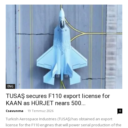
ENG
TUSAŞ secures F110 export license for
KAAN as HÜRJET nears 500...
Csavunma
-
19 Temmuz 2026
0
Turkish Aerospace Industries (TUSAŞ) has obtained an export
license for the F110 engines that will power serial production of the