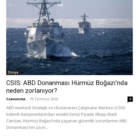
Dünya
CSIS: ABD Donanması Hürmüz Boğazı’nda
neden zorlanıyor?
Csavunma
-
19 Temmuz 2026
0
ABD merkezli Stratejik ve Uluslararası Çalışmalar Merkezi (CSIS)
kıdemli danışmanlarından emekli Deniz Piyade Albayı Mark
Cancian, Hürmüz Boğazı'nda yaşanan güvenlik sorunlarının ABD
Donanması'nın uzun...