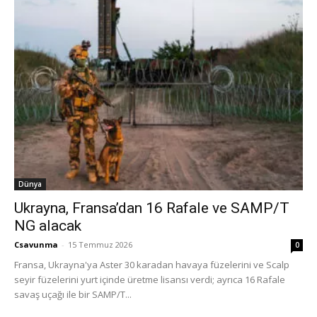
Dünya
Ukrayna, Fransa’dan 16 Rafale ve SAMP/T
NG alacak
Csavunma
-
15 Temmuz 2026
0
Fransa, Ukrayna'ya Aster 30 karadan havaya füzelerini ve Scalp
seyir füzelerini yurt içinde üretme lisansı verdi; ayrıca 16 Rafale
savaş uçağı ile bir SAMP/T...