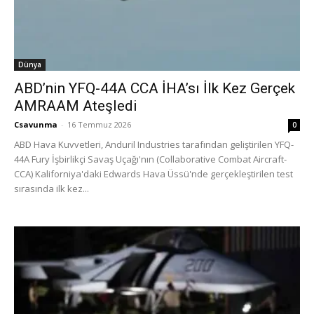
Dünya
ABD’nin YFQ-44A CCA İHA’sı İlk Kez Gerçek
AMRAAM Ateşledi
Csavunma
-
16 Temmuz 2026
0
ABD Hava Kuvvetleri, Anduril Industries tarafından geliştirilen YFQ-
44A Fury İşbirlikçi Savaş Uçağı'nın (Collaborative Combat Aircraft-
CCA) Kaliforniya'daki Edwards Hava Üssü'nde gerçekleştirilen test
sırasında ilk kez...