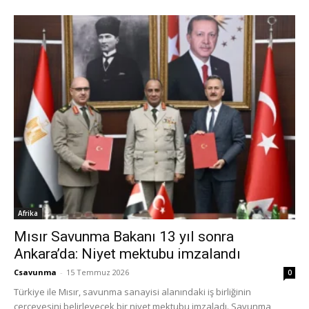
Afrika
Mısır Savunma Bakanı 13 yıl sonra
Ankara’da: Niyet mektubu imzalandı
Csavunma
-
15 Temmuz 2026
0
Türkiye ile Mısır, savunma sanayisi alanındaki iş birliğinin
çerçevesini belirleyecek bir niyet mektubu imzaladı. Savunma