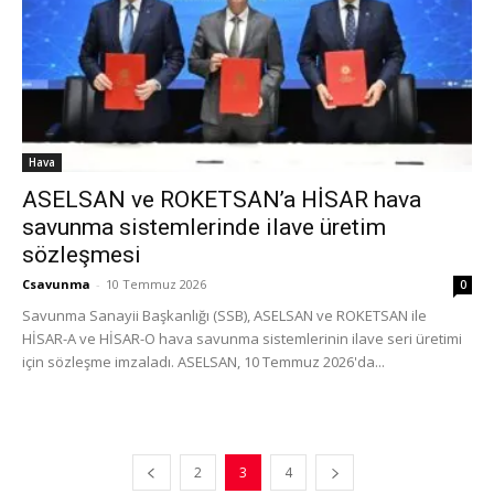
Hava
ASELSAN ve ROKETSAN’a HİSAR hava
savunma sistemlerinde ilave üretim
sözleşmesi
Csavunma
-
10 Temmuz 2026
0
Savunma Sanayii Başkanlığı (SSB), ASELSAN ve ROKETSAN ile
HİSAR-A ve HİSAR-O hava savunma sistemlerinin ilave seri üretimi
için sözleşme imzaladı. ASELSAN, 10 Temmuz 2026'da...
2
3
4