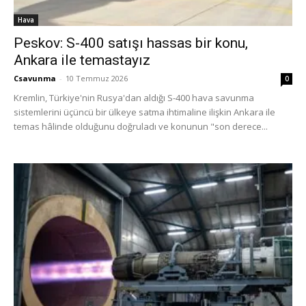
Hava
Peskov: S-400 satışı hassas bir konu,
Ankara ile temastayız
Csavunma
-
10 Temmuz 2026
0
Kremlin, Türkiye'nin Rusya'dan aldığı S-400 hava savunma
sistemlerini üçüncü bir ülkeye satma ihtimaline ilişkin Ankara ile
temas hâlinde olduğunu doğruladı ve konunun "son derece...