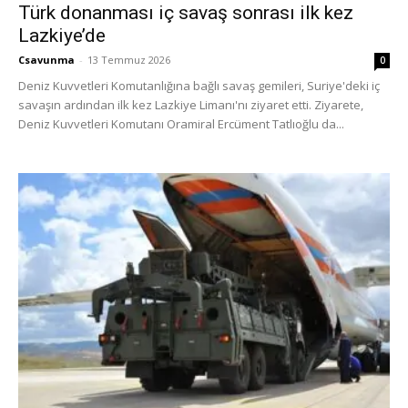
Türk donanması iç savaş sonrası ilk kez
Lazkiye’de
Csavunma
-
13 Temmuz 2026
0
Deniz Kuvvetleri Komutanlığına bağlı savaş gemileri, Suriye'deki iç
savaşın ardından ilk kez Lazkiye Limanı'nı ziyaret etti. Ziyarete,
Deniz Kuvvetleri Komutanı Oramiral Ercüment Tatlıoğlu da...