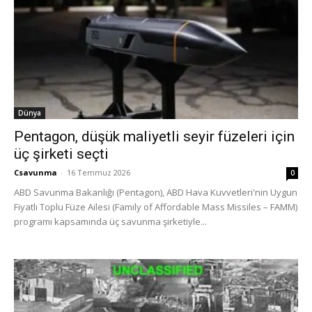
Dünya
Pentagon, düşük maliyetli seyir füzeleri için
üç şirketi seçti
Csavunma
-
16 Temmuz 2026
0
ABD Savunma Bakanlığı (Pentagon), ABD Hava Kuvvetleri'nin Uygun
Fiyatlı Toplu Füze Ailesi (Family of Affordable Mass Missiles – FAMM)
programı kapsamında üç savunma şirketiyle...