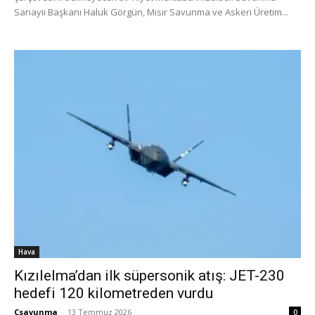
Sanayii Başkanı Haluk Görgün, Mısır Savunma ve Askeri Üretim...
Hava
Kızılelma’dan ilk süpersonik atış: JET-230
hedefi 120 kilometreden vurdu
Csavunma
-
13 Temmuz 2026
0